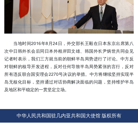
使馆信
息
使馆领
导及部
门负责
当地时间2016年8月24日，外交部长王毅在日本东京出席第八
人
次中日韩外长会后同日本外相岸田文雄、韩国外长尹炳世共同会见
联系方
记者时表示，我们三方就当前的朝鲜半岛局势进行了讨论。中方反
式
对朝鲜的核导开发进程，反对任何导致半岛局势紧张的言行，反对
使馆掠
所有违反联合国安理会2270号决议的举措。中方将继续坚持实现半
影
岛无核化目标，坚持通过对话协商解决面临的问题，坚持维护半岛
及地区和平稳定的一贯坚定立场。
中华人民共和国驻几内亚共和国大使馆 版权所有