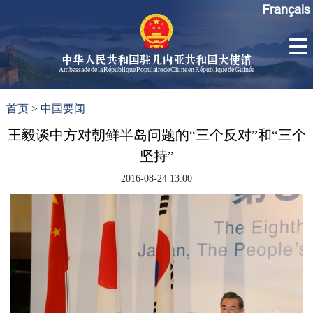
Français
中华人民共和国驻几内亚共和国大使馆
Ambassade de la République Populaire de Chine en République de Guinée
首
使馆信
了
首页
>
中国要闻
页
息
解
几
王毅谈中方对朝鲜半岛问题的“三个反对”和“三个
大使信
内
息
坚持”
亚
孙勇大
2016-08-24 13:00
使欢迎
辞
孙勇大
使简历
中国历
任驻几
内亚大
使