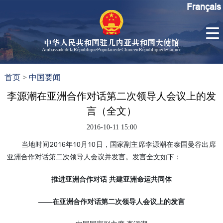
Français
中华人民共和国驻几内亚共和国大使馆
Ambassade de la République Populaire de Chine en République de Guinée
首
使馆信
了
首页
>
中国要闻
页
息
解
几
李源潮在亚洲合作对话第二次领导人会议上的发
大使信
内
息
言（全文）
亚
孙勇大
2016-10-11 15:00
使欢迎
当地时间2016年10月10日，国家副主席李源潮在泰国曼谷出席
辞
亚洲合作对话第二次领导人会议并发言。发言全文如下：
孙勇大
使简历
推进亚洲合作对话 共建亚洲命运共同体
中国历
任驻几
——在亚洲合作对话第二次领导人会议上的发言
内亚大
使