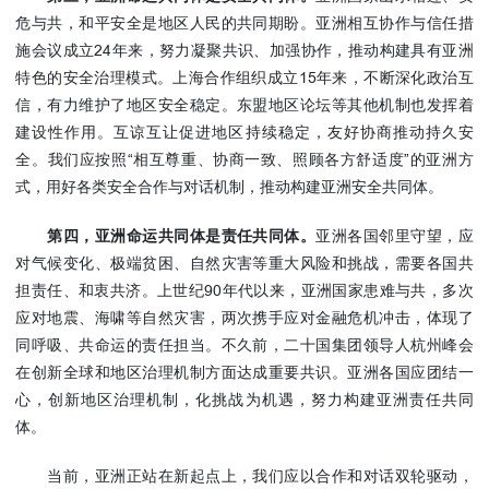
危与共，和平安全是地区人民的共同期盼。亚洲相互协作与信任措
施会议成立24年来，努力凝聚共识、加强协作，推动构建具有亚洲
特色的安全治理模式。上海合作组织成立15年来，不断深化政治互
信，有力维护了地区安全稳定。东盟地区论坛等其他机制也发挥着
建设性作用。互谅互让促进地区持续稳定，友好协商推动持久安
全。我们应按照“相互尊重、协商一致、照顾各方舒适度”的亚洲方
式，用好各类安全合作与对话机制，推动构建亚洲安全共同体。
亚洲各国邻里守望，应
第四，亚洲命运共同体是责任共同体。
对气候变化、极端贫困、自然灾害等重大风险和挑战，需要各国共
担责任、和衷共济。上世纪90年代以来，亚洲国家患难与共，多次
应对地震、海啸等自然灾害，两次携手应对金融危机冲击，体现了
同呼吸、共命运的责任担当。不久前，二十国集团领导人杭州峰会
在创新全球和地区治理机制方面达成重要共识。亚洲各国应团结一
心，创新地区治理机制，化挑战为机遇，努力构建亚洲责任共同
体。
当前，亚洲正站在新起点上，我们应以合作和对话双轮驱动，