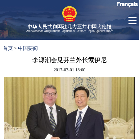
Français
中华人民共和国驻几内亚共和国大使馆
Ambassade de la République Populaire de Chine en République de Guinée
首
使馆信
了
首页
>
中国要闻
页
息
解
几
李源潮会见芬兰外长索伊尼
大使信
内
息
2017-03-01 18:00
亚
孙勇大
使欢迎
辞
孙勇大
使简历
中国历
任驻几
内亚大
使