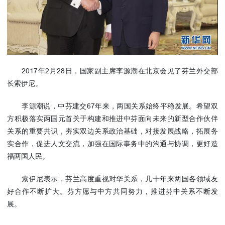
使馆信
息
使馆领
导及部
门负责
2017年2月28日，国家副主席李源潮在北京会见了芬兰外交部
人
长索伊尼。
联系方
式
李源潮说，中芬建交67年来，两国关系始终平稳发展。希望双
使馆掠
方积极落实两国元首关于构建和推进中芬面向未来的新型合作伙伴
影
关系的重要共识，夯实双边关系政治基础，对接发展战略，拓展务
实合作，促进人文交流，加强在国际事务中的沟通与协调，更好造
福两国人民。
索伊尼表示，芬兰高度重视对华关系，几十年来两国各领域友
好合作不断扩大。芬方愿与中方共同努力，推进芬中关系不断发
展。