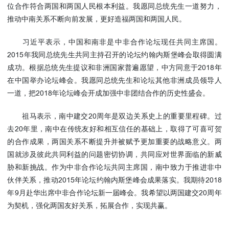
位合作符合两国和两国人民根本利益。我愿同总统先生一道努力，
使馆信
推动中南关系不断向前发展，更好造福两国和两国人民。
息
使馆领
习近平表示，中国和南非是中非合作论坛现任共同主席国。
导及部
2015年我同总统先生共同主持召开的论坛约翰内斯堡峰会取得圆满
门负责
成功。根据总统先生提议和非洲国家普遍愿望，中方同意于2018年
人
在中国举办论坛峰会。我愿同总统先生和论坛其他非洲成员领导人
联系方
一道，把2018年论坛峰会开成加强中非团结合作的历史性盛会。
式
使馆掠
祖马表示，南中建交20周年是双边关系史上的重要里程碑。过
影
去20年里，南中在传统友好和相互信任的基础上，取得了可喜可贺
的合作成果，两国关系不断提升并被赋予更加重要的战略意义。两
国就涉及彼此共同利益的问题密切协调，共同应对世界面临的新威
胁和新挑战。作为中非合作论坛共同主席国，南中致力于推进非中
伙伴关系，推动2015年论坛约翰内斯堡峰会成果落实。我期待2018
年9月赴华出席中非合作论坛新一届峰会。我希望以两国建交20周年
为契机，强化两国友好关系，拓展合作，实现共赢。