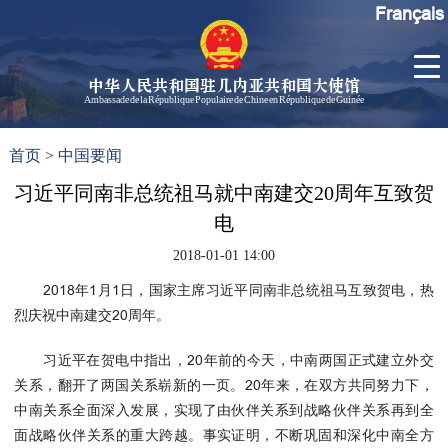
Français
中华人民共和国驻几内亚共和国大使馆
Ambassade de la République Populaire de Chine en République de Guinée
首
使馆信
了
首页
>
中国要闻
页
息
解
几
习近平同南非总统祖马就中南建交20周年互致贺
大使信
内
息
电
亚
孙勇大
2018-01-01 14:00
使欢迎
2018年1月1日，国家主席习近平同南非总统祖马互致贺电，热
辞
烈庆祝中南建交20周年。
孙勇大
使简历
习近平在贺电中指出，20年前的今天，中南两国正式建立外交
中国历
关系，翻开了两国关系崭新的一页。20年来，在双方共同努力下，
任驻几
中南关系全面深入发展，实现了由伙伴关系到战略伙伴关系再到全
内亚大
面战略伙伴关系的重大跨越。事实证明，不断巩固和深化中南全方
使