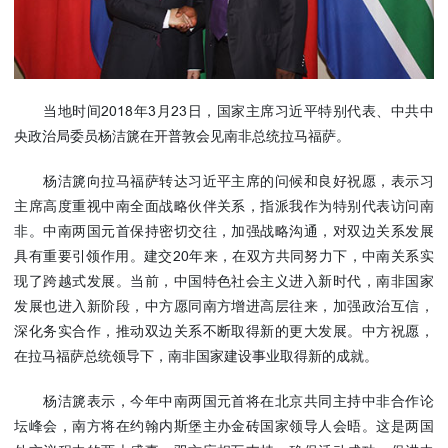
使馆信
息
使馆领
导及部
当地时间2018年3月23日，国家主席习近平特别代表、中共中
门负责
央政治局委员杨洁篪在开普敦会见南非总统拉马福萨。
人
联系方
杨洁篪向拉马福萨转达习近平主席的问候和良好祝愿，表示习
式
主席高度重视中南全面战略伙伴关系，指派我作为特别代表访问南
使馆掠
非。中南两国元首保持密切交往，加强战略沟通，对双边关系发展
影
具有重要引领作用。建交20年来，在双方共同努力下，中南关系实
现了跨越式发展。当前，中国特色社会主义进入新时代，南非国家
发展也进入新阶段，中方愿同南方增进高层往来，加强政治互信，
深化务实合作，推动双边关系不断取得新的更大发展。中方祝愿，
在拉马福萨总统领导下，南非国家建设事业取得新的成就。
杨洁篪表示，今年中南两国元首将在北京共同主持中非合作论
坛峰会，南方将在约翰内斯堡主办金砖国家领导人会晤。这是两国