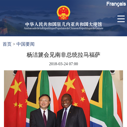
Français
中华人民共和国驻几内亚共和国大使馆
Ambassade de la République Populaire de Chine en République de Guinée
首
使馆信
了
首页
>
中国要闻
页
息
解
几
杨洁篪会见南非总统拉马福萨
大使信
内
息
2018-03-24 07:00
亚
孙勇大
使欢迎
辞
孙勇大
使简历
中国历
任驻几
内亚大
使