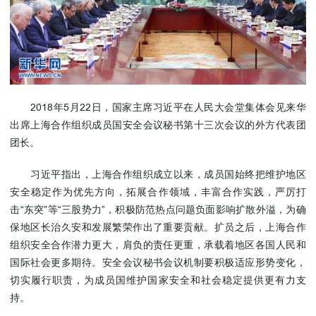
使馆信
息
使馆领
导及部
门负责
人
2018年5月22日，国家主席习近平在人民大会堂集体会见来华
联系方
出席上海合作组织成员国安全会议秘书第十三次会议的外方代表团
式
团长。
使馆掠
影
习近平指出，上海合作组织成立以来，成员国始终把维护地区
安全稳定作为优先方向，拓展合作领域，丰富合作实践，严厉打
击“东突”等“三股势力”，积极防范热点问题负面影响扩散外溢，为确
保地区长治久安和发展繁荣作出了重要贡献。扩员之后，上海合作
组织安全合作潜力更大，肩负的责任更重，承载着地区各国人民和
国际社会更多期待。安全会议秘书会议机制要积极适应形势变化，
切实履行职责，为成员国维护国家安全和社会稳定提供更有力支
持。