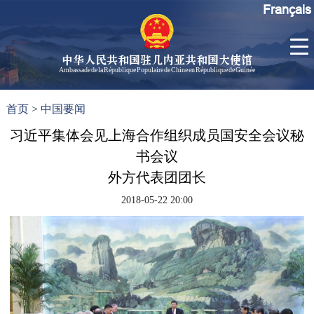
Français
中华人民共和国驻几内亚共和国大使馆
Ambassade de la République Populaire de Chine en République de Guinée
首
使馆信
了
首页
>
中国要闻
页
息
解
几
习近平集体会见上海合作组织成员国安全会议秘
大使信
内
息
书会议
亚
孙勇大
外方代表团团长
使欢迎
2018-05-22 20:00
辞
孙勇大
使简历
中国历
任驻几
内亚大
使