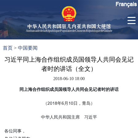
Français
中华人民共和国驻几内亚共和国大使馆
Ambassade de la République Populaire de Chine en République de Guinée
首
使馆信
了
首页
>
中国要闻
页
息
解
几
习近平同上海合作组织成员国领导人共同会见记
大使信
内
息
者时的讲话（全文）
亚
孙勇大
2018-06-10 18:00
使欢迎
辞
同上海合作组织成员国领导人共同会见记者时的讲话
孙勇大
（2018年6月10日，青岛）
使简历
中国历
中华人民共和国主席 习近平
任驻几
内亚大
各位同事，
使