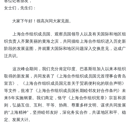
各位记者朋友，
使馆信
女士们，先生们：
息
使馆领
大家下午好！很高兴同大家见面。
导及部
上海合作组织成员国、观察员国领导人以及有关国际和地区组
门负责
织负责人齐聚美丽的黄海之滨，共同描绘上海合作组织进入历史新
人
阶段的发展蓝图，并就重大国际和地区问题深入交换意见，达成广
联系方
泛共识。
式
使馆掠
这次峰会期间，我们充分肯定印度、巴基斯坦加入以来本组织
影
取得的新发展，共同发表了《上海合作组织成员国元首理事会青岛
宣言》、《上海合作组织成员国元首关于贸易便利化的联合声明》
等文件，批准了《上海合作组织成员国长期睦邻友好合作条约》未
来5年实施纲要。我们商定，恪守《上海合作组织宪章》宗旨和原
则，弘扬互信、互利、平等、协商、尊重多样文明、谋求共同发展
的“上海精神”，坚持睦邻友好，深化务实合作，共谋地区和平、稳
定、发展大计。