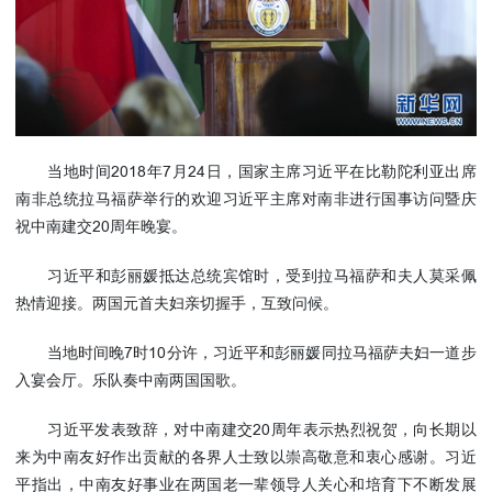
使馆信
息
使馆领
导及部
门负责
人
当地时间2018年7月24日，国家主席习近平在比勒陀利亚出席
联系方
南非总统拉马福萨举行的欢迎习近平主席对南非进行国事访问暨庆
式
祝中南建交20周年晚宴。
使馆掠
影
习近平和彭丽媛抵达总统宾馆时，受到拉马福萨和夫人莫采佩
热情迎接。两国元首夫妇亲切握手，互致问候。
当地时间晚7时10分许，习近平和彭丽媛同拉马福萨夫妇一道步
入宴会厅。乐队奏中南两国国歌。
习近平发表致辞，对中南建交20周年表示热烈祝贺，向长期以
来为中南友好作出贡献的各界人士致以崇高敬意和衷心感谢。习近
平指出，中南友好事业在两国老一辈领导人关心和培育下不断发展