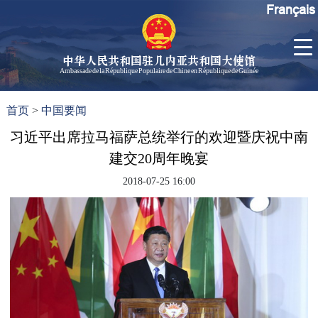
Français
中华人民共和国驻几内亚共和国大使馆
Ambassade de la République Populaire de Chine en République de Guinée
首
使馆信
了
首页
>
中国要闻
页
息
解
几
习近平出席拉马福萨总统举行的欢迎暨庆祝中南
大使信
内
息
建交20周年晚宴
亚
孙勇大
2018-07-25 16:00
使欢迎
辞
孙勇大
使简历
中国历
任驻几
内亚大
使