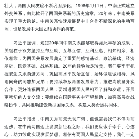
壮大，两国人民友谊不断巩固深化。1998年1月1日，中南正式建立
外交关系，由此掀开了两国关系新的历史篇章。20年来，中南关系
实现了重大跨越。中南关系快速发展是中非合作不断深化的生动写
照，也是发展中大国团结协作的典范。
习近平强调，短短20年间中南关系能够取得如此丰硕的成果，
关键在于双方坚持互帮互助、互尊互信、互利互惠、相知相亲、相
依相靠，为两国关系发展奠定了重要的感情基础、政治基础、经济
基础、民意基础、战略基础。20年的经验弥足珍贵。我们要牢牢把
握双边关系前进方向，巩固高水平政治互信，始终做坦诚相待、风
雨同舟的同志加兄弟；要持续释放两国发展潜力，推进高质量务实
合作，更好造福两国人民；要增进两国人民相互了解和友谊，开展
更密切的人文交流；要继续在国际事务中守望相助，加强高层次战
略协作，共同推动建设新型国际关系、构建人类命运共同体。
习近平指出，中南关系前景无限广阔，但也需要我们不停向前
迈步。在中南两国迈上发展新征程之际，我们更应该手牵手、心连
心，助力彼此实现发展梦想。相信有两国人民坚定支持，我们一定