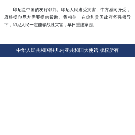
使馆信
印尼是中国的友好邻邦。印尼人民遭受灾害，中方感同身受，
息
愿根据印尼方需要提供帮助。我相信，在你和贵国政府坚强领导
使馆领
下，印尼人民一定能够战胜灾害，早日重建家园。
导及部
门负责
人
中华人民共和国驻几内亚共和国大使馆 版权所有
联系方
式
使馆掠
影