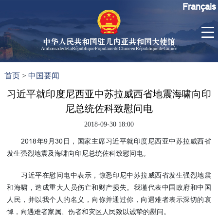
Français
中华人民共和国驻几内亚共和国大使馆
Ambassade de la République Populaire de Chine en République de Guinée
首
使馆信
了
首页
>
中国要闻
页
息
解
几
习近平就印度尼西亚中苏拉威西省地震海啸向印
大使信
内
息
尼总统佐科致慰问电
亚
孙勇大
2018-09-30 18:00
使欢迎
2018年9月30日，国家主席习近平就印度尼西亚中苏拉威西省
辞
发生强烈地震及海啸向印尼总统佐科致慰问电。
孙勇大
使简历
习近平在慰问电中表示，惊悉印尼中苏拉威西省发生强烈地震
中国历
和海啸，造成重大人员伤亡和财产损失。我谨代表中国政府和中国
任驻几
人民，并以我个人的名义，向你并通过你，向遇难者表示深切的哀
内亚大
悼，向遇难者家属、伤者和灾区人民致以诚挚的慰问。
使