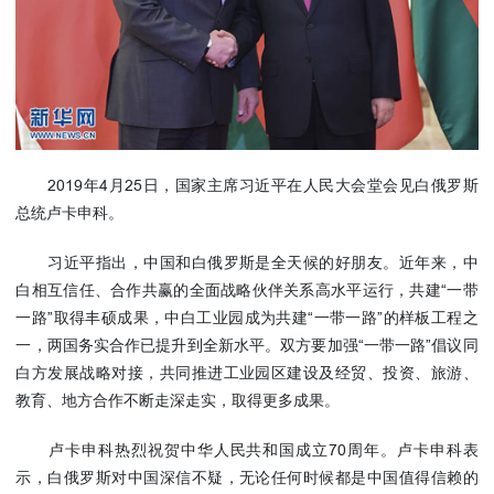
使馆信
息
使馆领
导及部
门负责
人
2019年4月25日，国家主席习近平在人民大会堂会见白俄罗斯
联系方
式
总统卢卡申科。
使馆掠
习近平指出，中国和白俄罗斯是全天候的好朋友。近年来，中
影
白相互信任、合作共赢的全面战略伙伴关系高水平运行，共建“一带
一路”取得丰硕成果，中白工业园成为共建“一带一路”的样板工程之
一，两国务实合作已提升到全新水平。双方要加强“一带一路”倡议同
白方发展战略对接，共同推进工业园区建设及经贸、投资、旅游、
教育、地方合作不断走深走实，取得更多成果。
卢卡申科热烈祝贺中华人民共和国成立70周年。卢卡申科表
示，白俄罗斯对中国深信不疑，无论任何时候都是中国值得信赖的