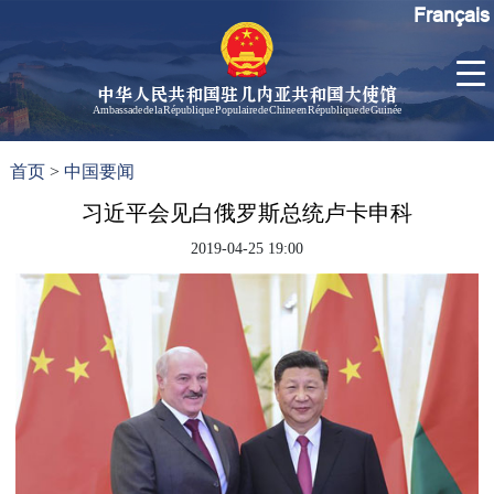
Français
中华人民共和国驻几内亚共和国大使馆
Ambassade de la République Populaire de Chine en République de Guinée
首
使馆信
了
首页
>
中国要闻
页
息
解
几
习近平会见白俄罗斯总统卢卡申科
大使信
内
息
2019-04-25 19:00
亚
孙勇大
使欢迎
辞
孙勇大
使简历
中国历
任驻几
内亚大
使