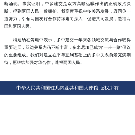
断涌现。事实证明，中多建交是双方高瞻远瞩作出的正确政治决
使馆信
断，得到两国人民一致拥护。我高度重视中多关系发展，愿同你一
息
道努力，引领两国友好合作持续走向深入，促进共同发展，造福两
使馆领
国和两国人民。
导及部
门负责
梅迪纳在贺电中表示，多中建交一年来各领域交流与合作取得
人
重要进展，双边关系内涵不断丰富，多米尼加已成为“一带一路”倡议
联系方
的重要组成。我们对建立在平等互利基础上的多中关系前景充满期
式
待，愿继续加强对华合作，造福两国人民。
使馆掠
影
中华人民共和国驻几内亚共和国大使馆 版权所有