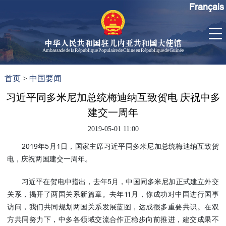
Français
中华人民共和国驻几内亚共和国大使馆
Ambassade de la République Populaire de Chine en République de Guinée
首
使馆信
了
首页
>
中国要闻
页
息
解
几
习近平同多米尼加总统梅迪纳互致贺电 庆祝中多
大使信
内
息
建交一周年
亚
孙勇大
2019-05-01 11:00
使欢迎
2019年5月1日，国家主席习近平同多米尼加总统梅迪纳互致贺
辞
电，庆祝两国建交一周年。
孙勇大
使简历
习近平在贺电中指出，去年5月，中国同多米尼加正式建立外交
中国历
关系，揭开了两国关系新篇章。去年11月，你成功对中国进行国事
任驻几
访问，我们共同规划两国关系发展蓝图，达成很多重要共识。在双
内亚大
方共同努力下，中多各领域交流合作正稳步向前推进，建交成果不
使