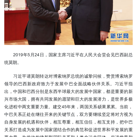
使馆信
息
使馆领
导及部
门负责
人
联系方
2019年5月24日，国家主席习近平在人民大会堂会见巴西副总
式
统莫朗。
使馆掠
影
习近平请莫朗转达对博索纳罗总统的诚挚问候，赞赏博索纳罗
领导的巴西新政府致力于发展中巴全面战略伙伴关系。习近平指
出，中国和巴西分别是东西半球最大的发展中国家，都是重要的新
兴市场大国，拥有共同发展的愿望和巨大的发展潜力，是世界多极
化进程中两支重要力量。建交45年来，两国关系硕果累累。当前，
中巴关系正处在继往开来的关键节点，双方要继续坚定将对方视为
自身发展的机遇和伙伴，相互尊重，相互信任，相互支持，把中巴
关系打造成为发展中国家团结合作的典范和促进世界和平发展的重