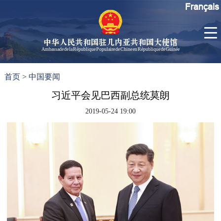
Français
中华人民共和国驻几内亚共和国大使馆
Ambassade de la République Populaire de Chine en République de Guinée
首
使馆信
了
首页
>
中国要闻
页
息
解
几
习近平会见巴西副总统莫朗
大使信
内
息
2019-05-24 19:00
亚
孙勇大
使欢迎
辞
孙勇大
使简历
中国历
任驻几
内亚大
使