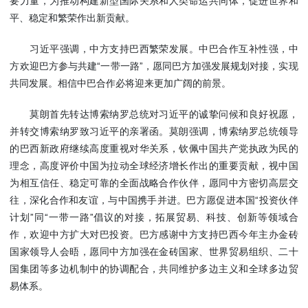
要力量，为推动构建新型国际关系和人类命运共同体，促进世界和
平、稳定和繁荣作出新贡献。
习近平强调，中方支持巴西繁荣发展。中巴合作互补性强，中
方欢迎巴方参与共建“一带一路”，愿同巴方加强发展规划对接，实现
共同发展。相信中巴合作必将迎来更加广阔的前景。
莫朗首先转达博索纳罗总统对习近平的诚挚问候和良好祝愿，
并转交博索纳罗致习近平的亲署函。莫朗强调，博索纳罗总统领导
的巴西新政府继续高度重视对华关系，钦佩中国共产党执政为民的
理念，高度评价中国为拉动全球经济增长作出的重要贡献，视中国
为相互信任、稳定可靠的全面战略合作伙伴，愿同中方密切高层交
往，深化合作和友谊，与中国携手并进。巴方愿促进本国“投资伙伴
计划”同“一带一路”倡议的对接，拓展贸易、科技、创新等领域合
作，欢迎中方扩大对巴投资。巴方感谢中方支持巴西今年主办金砖
国家领导人会晤，愿同中方加强在金砖国家、世界贸易组织、二十
国集团等多边机制中的协调配合，共同维护多边主义和全球多边贸
易体系。