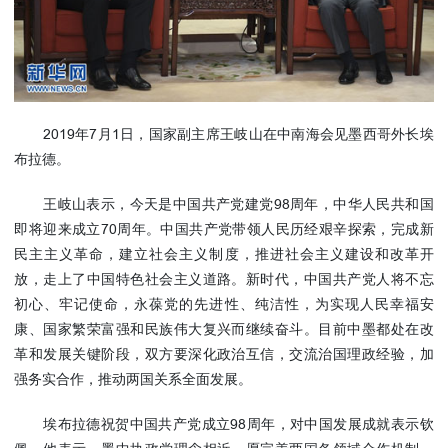
使馆信
息
使馆领
导及部
门负责
2019年7月1日，国家副主席王岐山在中南海会见墨西哥外长埃
人
布拉德。
联系方
式
王岐山表示，今天是中国共产党建党98周年，中华人民共和国
使馆掠
即将迎来成立70周年。中国共产党带领人民历经艰辛探索，完成新
影
民主主义革命，建立社会主义制度，推进社会主义建设和改革开
放，走上了中国特色社会主义道路。新时代，中国共产党人将不忘
初心、牢记使命，永葆党的先进性、纯洁性，为实现人民幸福安
康、国家繁荣富强和民族伟大复兴而继续奋斗。目前中墨都处在改
革和发展关键阶段，双方要深化政治互信，交流治国理政经验，加
强务实合作，推动两国关系全面发展。
埃布拉德祝贺中国共产党成立98周年，对中国发展成就表示钦