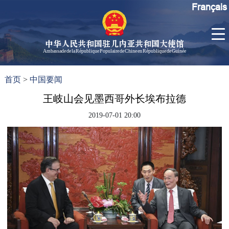
Français
中华人民共和国驻几内亚共和国大使馆
Ambassade de la République Populaire de Chine en République de Guinée
首
使馆信
了
首页
>
中国要闻
页
息
解
几
王岐山会见墨西哥外长埃布拉德
大使信
内
息
2019-07-01 20:00
亚
孙勇大
使欢迎
辞
孙勇大
使简历
中国历
任驻几
内亚大
使