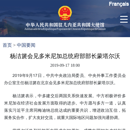
Français
中华人民共和国驻几内亚共和国大使馆
Ambassade de la République Populaire de Chine en République de Guinée
首
使馆信
了
首页
>
中国要闻
页
息
解
几
杨洁篪会见多米尼加总统府部部长蒙塔尔沃
大使信
内
息
2019-09-17 18:00
亚
孙勇大
2019年9月17日，中共中央政治局委员、中央外事工作委员会
使欢迎
办公室主任杨洁篪在北京会见多米尼加总统府部部长蒙塔尔沃。
辞
孙勇大
杨洁篪表示，中多建交后两国关系快速发展。中方积极评价多
使简历
米尼加在经济社会发展方面取得的进步。中方愿与多方一道，认真
中国历
落实习近平主席同梅迪纳总统达成的重要共识，增进政治互信，拓
任驻几
展务实合作，扩大友好交流，就重大国际地区问题加强沟通协调。
内亚大
使