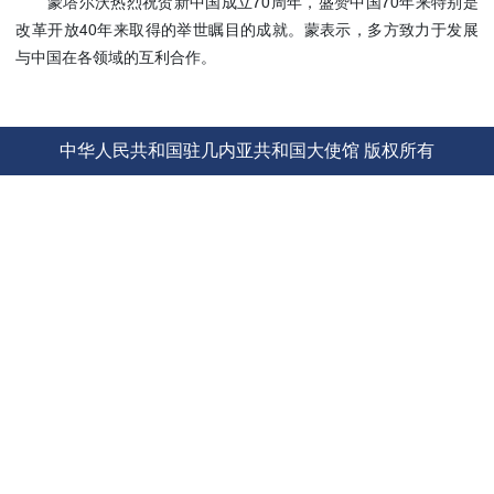
蒙塔尔沃热烈祝贺新中国成立70周年，盛赞中国70年来特别是
使馆信
改革开放40年来取得的举世瞩目的成就。蒙表示，多方致力于发展
息
与中国在各领域的互利合作。
使馆领
导及部
门负责
中华人民共和国驻几内亚共和国大使馆 版权所有
人
联系方
式
使馆掠
影