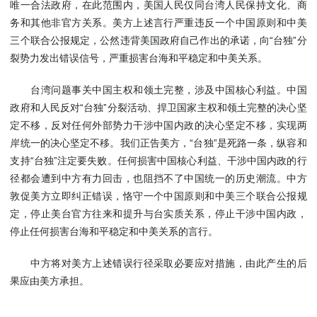
唯一合法政府，在此范围内，美国人民仅同台湾人民保持文化、商
使馆信
务和其他非官方关系。美方上述言行严重违反一个中国原则和中美
息
三个联合公报规定，公然违背美国政府自己作出的承诺，向“台独”分
使馆领
裂势力发出错误信号，严重损害台海和平稳定和中美关系。
导及部
门负责
台湾问题事关中国主权和领土完整，涉及中国核心利益。中国
人
政府和人民反对“台独”分裂活动、捍卫国家主权和领土完整的决心坚
联系方
定不移，反对任何外部势力干涉中国内政的决心坚定不移，实现两
式
岸统一的决心坚定不移。我们正告美方，“台独”是死路一条，纵容和
使馆掠
支持“台独”注定要失败。任何损害中国核心利益、干涉中国内政的行
影
径都会遭到中方有力回击，也阻挡不了中国统一的历史潮流。中方
敦促美方立即纠正错误，恪守一个中国原则和中美三个联合公报规
定，停止美台官方往来和提升与台实质关系，停止干涉中国内政，
停止任何损害台海和平稳定和中美关系的言行。
中方将对美方上述错误行径采取必要应对措施，由此产生的后
果应由美方承担。