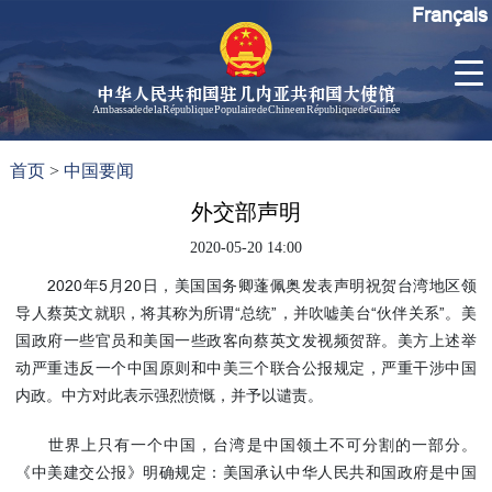
Français
中华人民共和国驻几内亚共和国大使馆
Ambassade de la République Populaire de Chine en République de Guinée
首
使馆信
了
首页
>
中国要闻
页
息
解
几
外交部声明
大使信
内
息
2020-05-20 14:00
亚
孙勇大
2020年5月20日，美国国务卿蓬佩奥发表声明祝贺台湾地区领
使欢迎
导人蔡英文就职，将其称为所谓“总统”，并吹嘘美台“伙伴关系”。美
辞
国政府一些官员和美国一些政客向蔡英文发视频贺辞。美方上述举
孙勇大
动严重违反一个中国原则和中美三个联合公报规定，严重干涉中国
使简历
内政。中方对此表示强烈愤慨，并予以谴责。
中国历
任驻几
世界上只有一个中国，台湾是中国领土不可分割的一部分。
内亚大
《中美建交公报》明确规定：美国承认中华人民共和国政府是中国
使