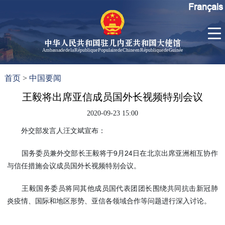
Français
中华人民共和国驻几内亚共和国大使馆
Ambassade de la République Populaire de Chine en République de Guinée
首
使馆信
了
首页
>
中国要闻
页
息
解
几
王毅将出席亚信成员国外长视频特别会议
大使信
内
息
2020-09-23 15:00
亚
孙勇大
外交部发言人汪文斌宣布：
使欢迎
辞
国务委员兼外交部长王毅将于9月24日在北京出席亚洲相互协作
孙勇大
与信任措施会议成员国外长视频特别会议。
使简历
中国历
王毅国务委员将同其他成员国代表团团长围绕共同抗击新冠肺
任驻几
炎疫情、国际和地区形势、亚信各领域合作等问题进行深入讨论。
内亚大
使