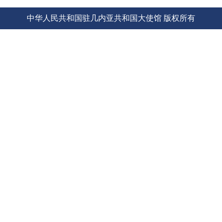
使馆信
中华人民共和国驻几内亚共和国大使馆 版权所有
息
使馆领
导及部
门负责
人
联系方
式
使馆掠
影