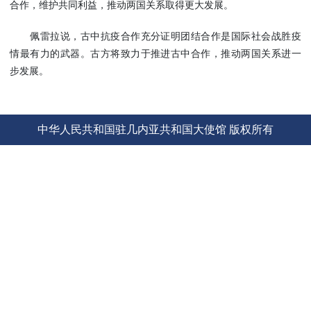
合作，维护共同利益，推动两国关系取得更大发展。
使馆信
息
佩雷拉说，古中抗疫合作充分证明团结合作是国际社会战胜疫
使馆领
情最有力的武器。古方将致力于推进古中合作，推动两国关系进一
导及部
步发展。
门负责
人
联系方
中华人民共和国驻几内亚共和国大使馆 版权所有
式
使馆掠
影