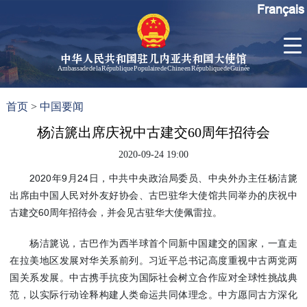
Français
中华人民共和国驻几内亚共和国大使馆
Ambassade de la République Populaire de Chine en République de Guinée
首
使馆信
了
首页
>
中国要闻
页
息
解
几
杨洁篪出席庆祝中古建交60周年招待会
大使信
内
息
2020-09-24 19:00
亚
孙勇大
2020年9月24日，中共中央政治局委员、中央外办主任杨洁篪
使欢迎
出席由中国人民对外友好协会、古巴驻华大使馆共同举办的庆祝中
辞
古建交60周年招待会，并会见古驻华大使佩雷拉。
孙勇大
使简历
杨洁篪说，古巴作为西半球首个同新中国建交的国家，一直走
中国历
在拉美地区发展对华关系前列。习近平总书记高度重视中古两党两
任驻几
国关系发展。中古携手抗疫为国际社会树立合作应对全球性挑战典
内亚大
范，以实际行动诠释构建人类命运共同体理念。中方愿同古方深化
使