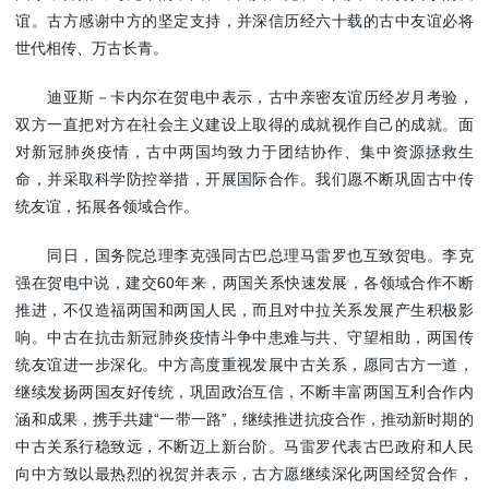
谊。古方感谢中方的坚定支持，并深信历经六十载的古中友谊必将
世代相传、万古长青。
迪亚斯－卡内尔在贺电中表示，古中亲密友谊历经岁月考验，
双方一直把对方在社会主义建设上取得的成就视作自己的成就。面
对新冠肺炎疫情，古中两国均致力于团结协作、集中资源拯救生
命，并采取科学防控举措，开展国际合作。我们愿不断巩固古中传
统友谊，拓展各领域合作。
同日，国务院总理李克强同古巴总理马雷罗也互致贺电。李克
强在贺电中说，建交60年来，两国关系快速发展，各领域合作不断
推进，不仅造福两国和两国人民，而且对中拉关系发展产生积极影
响。中古在抗击新冠肺炎疫情斗争中患难与共、守望相助，两国传
统友谊进一步深化。中方高度重视发展中古关系，愿同古方一道，
继续发扬两国友好传统，巩固政治互信，不断丰富两国互利合作内
涵和成果，携手共建“一带一路”，继续推进抗疫合作，推动新时期的
中古关系行稳致远，不断迈上新台阶。马雷罗代表古巴政府和人民
向中方致以最热烈的祝贺并表示，古方愿继续深化两国经贸合作，