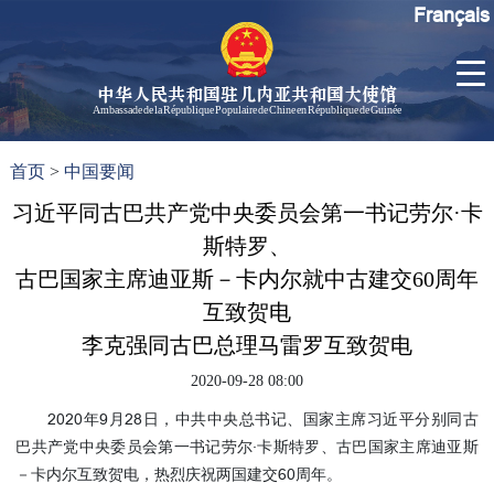
Français
中华人民共和国驻几内亚共和国大使馆
Ambassade de la République Populaire de Chine en République de Guinée
首
使馆信
了
首页
>
中国要闻
页
息
解
几
习近平同古巴共产党中央委员会第一书记劳尔·卡
大使信
内
息
斯特罗、
亚
孙勇大
古巴国家主席迪亚斯－卡内尔就中古建交60周年
使欢迎
互致贺电
辞
李克强同古巴总理马雷罗互致贺电
孙勇大
使简历
2020-09-28 08:00
中国历
2020年9月28日，中共中央总书记、国家主席习近平分别同古
任驻几
巴共产党中央委员会第一书记劳尔·卡斯特罗、古巴国家主席迪亚斯
内亚大
－卡内尔互致贺电，热烈庆祝两国建交60周年。
使