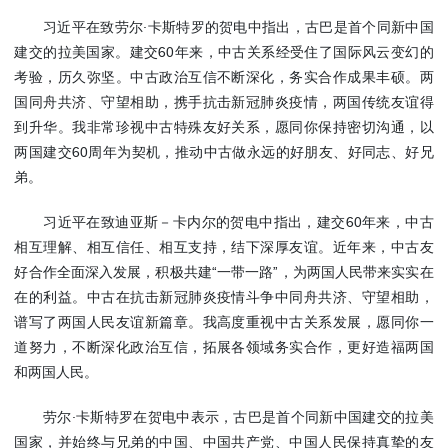
使馆信
习近平在致劳尔·卡斯特罗的贺电中指出，古巴是首个同新中国
息
建交的拉美国家。建交60年来，中古关系经受住了国际风云变幻的
使馆领
考验，历久弥坚。中古政治互信不断深化，务实合作成果丰硕。两
导及部
国同舟共济、守望相助，携手抗击新冠肺炎疫情，两国传统友谊得
门负责
到升华。我非常珍视中古特殊友好关系，愿同你保持密切沟通，以
人
两国建交60周年为契机，推动中古做永远的好朋友、好同志、好兄
联系方
弟。
式
使馆掠
习近平在致迪亚斯－卡内尔的贺电中指出，建交60年来，中古
影
相互理解、相互信任、相互支持，结下深厚友谊。近年来，中古友
好合作全面深入发展，积极共建“一带一路”，为两国人民带来实实在
在的利益。中古在抗击新冠肺炎疫情斗争中同舟共济、守望相助，
谱写了两国人民友谊新篇章。我高度重视中古关系发展，愿同你一
道努力，不断深化政治互信，拓展各领域务实合作，更好造福两国
和两国人民。
劳尔·卡斯特罗在贺电中表示，古巴是首个同新中国建交的拉美
国家，并始终与兄弟的中国、中国共产党、中国人民保持真挚的友