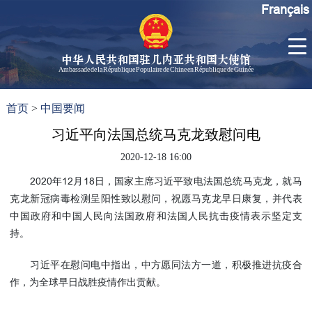
Français
中华人民共和国驻几内亚共和国大使馆
Ambassade de la République Populaire de Chine en République de Guinée
首
使馆信
了
首页
>
中国要闻
页
息
解
几
习近平向法国总统马克龙致慰问电
大使信
内
息
2020-12-18 16:00
亚
孙勇大
2020年12月18日，国家主席习近平致电法国总统马克龙，就马
使欢迎
克龙新冠病毒检测呈阳性致以慰问，祝愿马克龙早日康复，并代表
辞
中国政府和中国人民向法国政府和法国人民抗击疫情表示坚定支
孙勇大
持。
使简历
中国历
习近平在慰问电中指出，中方愿同法方一道，积极推进抗疫合
任驻几
作，为全球早日战胜疫情作出贡献。
内亚大
使