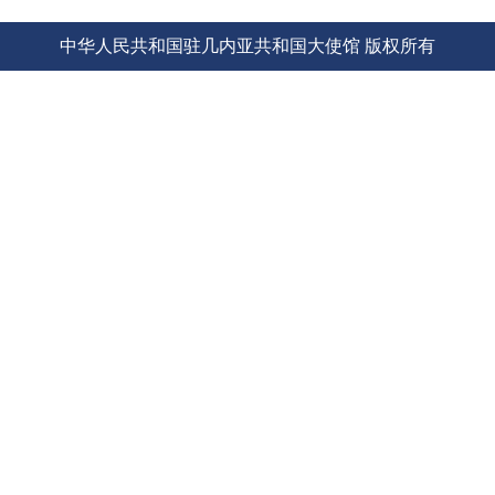
使馆信
中华人民共和国驻几内亚共和国大使馆 版权所有
息
使馆领
导及部
门负责
人
联系方
式
使馆掠
影