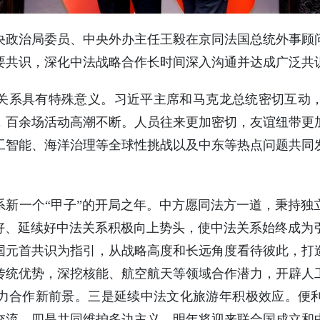
中共中央政治局委员、中央外办主任王毅在京同法国总统外事
要共识，深化中法战略合作长时间深入沟通并达成广泛共
关系具有特殊意义。习近平主席和马克龙总统密切互动
，百余场活动高潮不断。人员往来更加密切，友谊纽带更
工智能、海洋治理等全球性挑战以及中东等热点问题共同
系新一个“甲子”的开局之年。中方愿同法方一道，秉持独
固好、延续好中法关系积极向上势头，使中法关系始终成为
国元首共识为指引，从战略高度和长远角度看待彼此，打
传统优势，深挖核能、航空航天等领域合作潜力，开辟人
力合作新前景。三是延续中法文化旅游年积极效应。便
交流。四是共同维护多边主义。明年将迎来联合国成立和