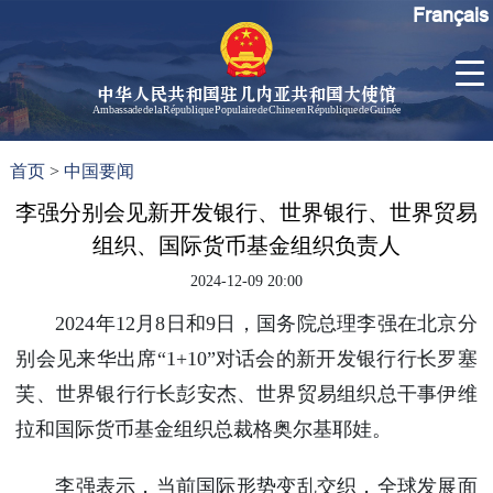
Français
中华人民共和国驻几内亚共和国大使馆
Ambassade de la République Populaire de Chine en République de Guinée
首
使馆信
了
首页
>
中国要闻
页
息
解
几
李强分别会见新开发银行、世界银行、世界贸易
大使信
内
息
组织、国际货币基金组织负责人
亚
孙勇大
2024-12-09 20:00
使欢迎
辞
2024年12月8日和9日，国务院总理李强在北京分
孙勇大
别会见来华出席“1+10”对话会的新开发银行行长罗塞
使简历
芙、世界银行行长彭安杰、世界贸易组织总干事伊维
中国历
拉和国际货币基金组织总裁格奥尔基耶娃。
任驻几
内亚大
李强表示，当前国际形势变乱交织，全球发展面
使