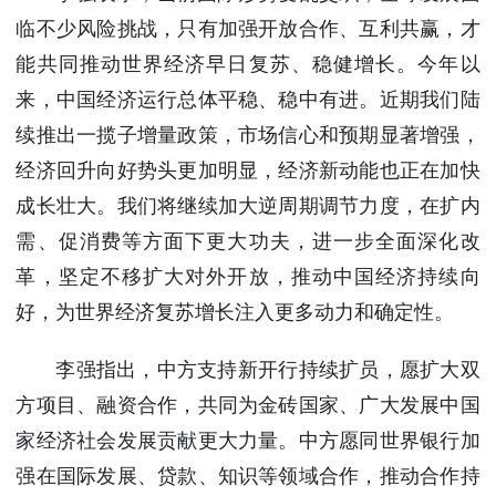
使馆信
临不少风险挑战，只有加强开放合作、互利共赢，才
息
能共同推动世界经济早日复苏、稳健增长。今年以
使馆领
来，中国经济运行总体平稳、稳中有进。近期我们陆
导及部
门负责
续推出一揽子增量政策，市场信心和预期显著增强，
人
经济回升向好势头更加明显，经济新动能也正在加快
联系方
成长壮大。我们将继续加大逆周期调节力度，在扩内
式
需、促消费等方面下更大功夫，进一步全面深化改
使馆掠
影
革，坚定不移扩大对外开放，推动中国经济持续向
好，为世界经济复苏增长注入更多动力和确定性。
李强指出，中方支持新开行持续扩员，愿扩大双
方项目、融资合作，共同为金砖国家、广大发展中国
家经济社会发展贡献更大力量。中方愿同世界银行加
强在国际发展、贷款、知识等领域合作，推动合作持