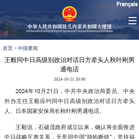
Français
中华人民共和国驻几内亚共和国大使馆
Ambassade de la République Populaire de Chine en République de Guinée
首
使馆信
了
首页
>
中国要闻
页
息
解
几
王毅同中日高级别政治对话日方牵头人秋叶刚男
大使信
内
息
通电话
亚
孙勇大
2024-10-21 20:00
使欢迎
辞
2024年10月21日，中共中央政治局委员、中央
孙勇大
外办主任王毅应约同中日高级别政治对话日方牵头
使简历
人、日本国家安保局长秋叶刚男通电话。
中国历
任驻几
王毅说，石破茂政府成立以来，确认将全面推进
内亚大
中日战略互惠关系，无意同中国“脱钩断链”，坚持福
使