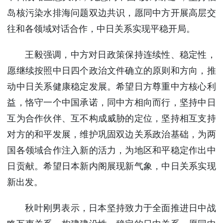
使馆信
岛核污染水排海问题双边共识，愿同中方开展高层交
息
往和各领域对话合作，中日关系实现平稳开局。
使馆领
导及部
王毅强调，中方对日政策保持连续性、稳定性，
门负责
愿继续按照中日四个政治文件确立的原则和方向，推
人
联系方
动中日关系健康稳定发展。希望日方尊重中方核心利
式
益，恪守一个中国承诺，同中方相向而行，坚持中日
使馆掠
互为合作伙伴、互不构成威胁的定位，坚持相互支持
影
对方的和平发展，维护巩固双边关系政治基础，为两
国各领域合作注入新的活力，为地区和平稳定作出中
日贡献。希望日本新内阁展现新气象，中日关系实现
新出发。
秋叶刚男表示，日本坚持致力于全面推进日中战