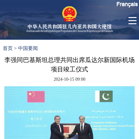
Français
中华人民共和国驻几内亚共和国大使馆
Ambassade de la République Populaire de Chine en République de Guinée
首
使馆信
了
首页
>
中国要闻
页
息
解
几
李强同巴基斯坦总理共同出席瓜达尔新国际机场
大使信
内
息
项目竣工仪式
亚
孙勇大
2024-10-15 09:00
使欢迎
辞
孙勇大
使简历
中国历
任驻几
内亚大
使