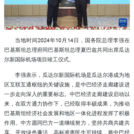
使馆信
息
使馆领
导及部
门负责
当地时间2024年10月14日，国务院总理李强在
人
巴基斯坦总理府同巴基斯坦总理夏巴兹共同出席瓜达
联系方
式
尔新国际机场项目竣工仪式。
使馆掠
影
李强表示，瓜达尔新国际机场是瓜达尔港成为地
区互联互通枢纽的关键设施，是中巴经济走廊建设进
一步走向深入的重要标志。中巴经济走廊建设启动以
来，在双方通力协作下，已经取得丰硕成果，为推动
巴基斯坦经济社会发展和地区一体化进程发挥了积极
作用。中方愿同巴方一道继续努力，坚持共商共建共
享、开放绿色廉洁、高标准惠民生可持续，将中巴经