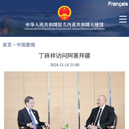
Français
中华人民共和国驻几内亚共和国大使馆
Ambassade de la République Populaire de Chine en République de Guinée
首
使馆信
了
首页
>
中国要闻
页
息
解
几
丁薛祥访问阿塞拜疆
大使信
内
息
2024-11-14 21:00
亚
孙勇大
使欢迎
辞
孙勇大
使简历
中国历
任驻几
内亚大
使