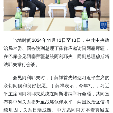
使馆信
息
使馆领
导及部
门负责
人
当地时间2024年11月12日至13日，中共中央政
联系方
治局常委、国务院副总理丁薛祥应邀访问阿塞拜疆，
式
使馆掠
在巴库会见阿塞拜疆总统阿利耶夫，同副总理穆斯塔
影
法耶夫举行会谈。
会见阿利耶夫时，丁薛祥首先转达习近平主席的
亲切问候和良好祝愿。丁薛祥表示，今年7月，习近
平主席同阿利耶夫总统在阿斯塔纳举行会晤，共同宣
布将中阿关系提升至战略伙伴水平，两国政治互信持
续巩固，关系日臻成熟。中方愿同阿方本着真诚互