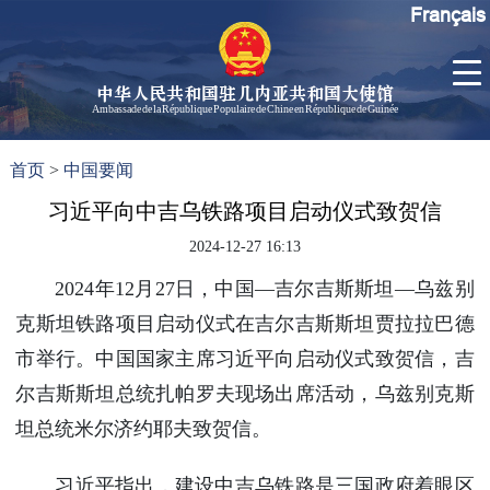
Français
中华人民共和国驻几内亚共和国大使馆
Ambassade de la République Populaire de Chine en République de Guinée
首
使馆信
了
首页
>
中国要闻
页
息
解
几
习近平向中吉乌铁路项目启动仪式致贺信
大使信
内
息
2024-12-27 16:13
亚
孙勇大
2024年12月27日，中国—吉尔吉斯斯坦—乌兹别
使欢迎
辞
克斯坦铁路项目启动仪式在吉尔吉斯斯坦贾拉拉巴德
孙勇大
市举行。中国国家主席习近平向启动仪式致贺信，吉
使简历
尔吉斯斯坦总统扎帕罗夫现场出席活动，乌兹别克斯
中国历
坦总统米尔济约耶夫致贺信。
任驻几
内亚大
使
习近平指出，建设中吉乌铁路是三国政府着眼区