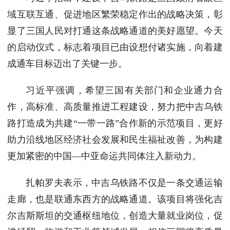
使馆信
域互联互通、促进地区繁荣稳定作出的战略决策，彰
息
显了三国人民对打通这条战略通道的美好愿望。今天
使馆领
的启动仪式，标志着项目已由设想付诸实施，向着建
导及部
门负责
成通车目标迈出了关键一步。
人
联系方
习近平强调，希望三国有关部门和企业通力合
式
作，高标准、高质量推进工程建设，努力把中吉乌铁
使馆掠
路打造成为共建“一带一路”合作新的示范项目，更好
影
助力沿线地区经济社会发展和民生福祉改善，为构建
更加紧密的中国—中亚命运共同体注入新动力。
扎帕罗夫表示，中吉乌铁路不仅是一条交通运输
走廊，也是联通东西方的战略通道。该项目将强化吉
尔吉斯斯坦的交通枢纽地位，创造大量就业岗位，促