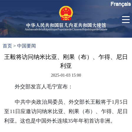
Français
中华人民共和国驻几内亚共和国大使馆
Ambassade de la République Populaire de Chine en République de Guinée
首
使馆信
了
首页
>
中国要闻
页
息
解
几
王毅将访问纳米比亚、刚果（布）、乍得、尼日
大使信
内
息
利亚
亚
孙勇大
2025-01-03 15:00
使欢迎
辞
外交部发言人毛宁宣布：
孙勇大
使简历
中共中央政治局委员、外交部长王毅将于1月5日
中国历
至11日应邀访问纳米比亚、刚果（布）、乍得、尼日
任驻几
利亚。这也是中国外长连续35年年初首访非洲。
内亚大
使