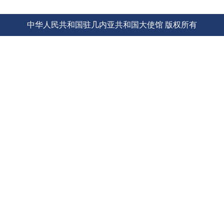
使馆信
息
中华人民共和国驻几内亚共和国大使馆 版权所有
使馆领
导及部
门负责
人
联系方
式
使馆掠
影