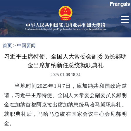
Français
中华人民共和国驻几内亚共和国大使馆
Ambassade de la République Populaire de Chine en République de Guinée
首
使馆信
了
首页
>
中国要闻
页
息
解
几
习近平主席特使、全国人大常委会副委员长郝明
大使信
内
息
金出席加纳新任总统就职典礼
亚
孙勇大
2025-01-08 18:34
使欢迎
辞
当地时间2025年1月7日，应加纳共和国政府邀
孙勇大
请，习近平主席特使、全国人大常委会副委员长郝明
使简历
金在加纳首都阿克拉出席加纳总统马哈马就职典礼。
中国历
就职典礼后，马哈马总统在国家会议中心会见郝明
任驻几
内亚大
金。
使