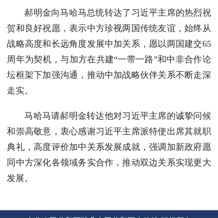
使馆信
郝明金向马哈马总统转达了习近平主席的热烈祝
息
贺和良好祝愿，表示中方珍视两国传统友谊，始终从
使馆领
战略高度和长远角度发展中加关系，愿以两国建交65
导及部
门负责
周年为契机，与加方在共建“一带一路”和中非合作论
人
坛框架下加强沟通，推动中加战略伙伴关系不断走深
联系方
走实。
式
使馆掠
马哈马请郝明金转达他对习近平主席的诚挚问候
影
和崇高敬意，衷心感谢习近平主席派特使出席其就职
典礼，高度评价加中关系发展成就，强调加新政府愿
同中方深化各领域务实合作，推动双边关系实现更大
发展。