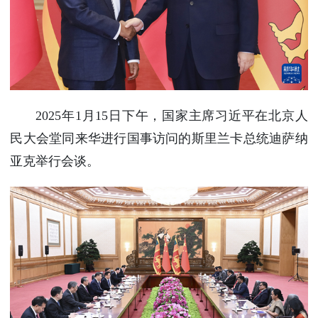
使馆信
息
使馆领
导及部
门负责
人
2025年1月15日下午，国家主席习近平在北京人
联系方
民大会堂同来华进行国事访问的斯里兰卡总统迪萨纳
式
使馆掠
亚克举行会谈。
影