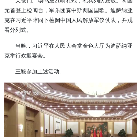
天安门广场鸣放21响礼炮，礼兵列队致敬。两国
元首登上检阅台，军乐团奏中斯两国国歌。迪萨纳亚
克在习近平陪同下检阅中国人民解放军仪仗队，并观
看分列式。
当晚，习近平在人民大会堂金色大厅为迪萨纳亚
克举行欢迎宴会。
王毅参加上述活动。