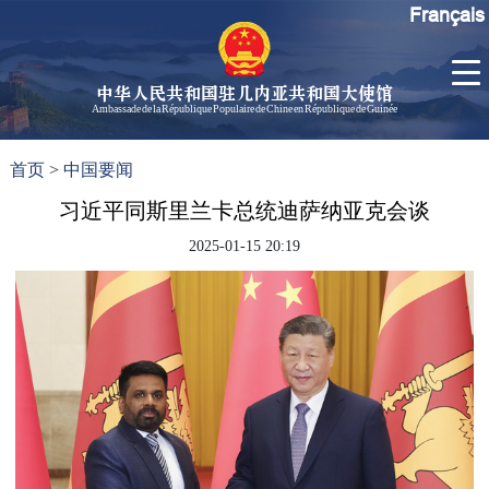
Français
中华人民共和国驻几内亚共和国大使馆
Ambassade de la République Populaire de Chine en République de Guinée
首
使馆信
了
首页
>
中国要闻
页
息
解
几
习近平同斯里兰卡总统迪萨纳亚克会谈
大使信
内
息
2025-01-15 20:19
亚
孙勇大
使欢迎
辞
孙勇大
使简历
中国历
任驻几
内亚大
使