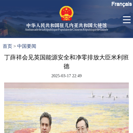
Français
中华人民共和国驻几内亚共和国大使馆
Ambassade de la République Populaire de Chine en République de Guinée
首
使馆信
了
首页
>
中国要闻
页
息
解
几
丁薛祥会见英国能源安全和净零排放大臣米利班
大使信
内
息
德
亚
孙勇大
2025-03-17 22:49
使欢迎
辞
孙勇大
使简历
中国历
任驻几
内亚大
使