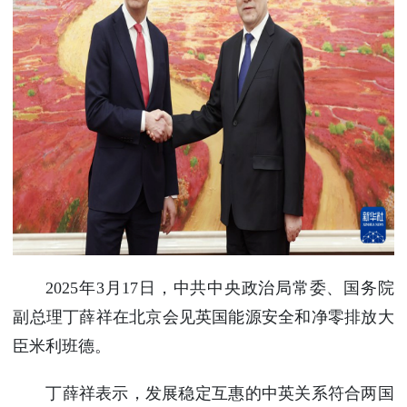
使馆信
息
使馆领
导及部
门负责
人
联系方
式
使馆掠
影
2025年3月17日，中共中央政治局常委、国务院
副总理丁薛祥在北京会见英国能源安全和净零排放大
臣米利班德。
丁薛祥表示，发展稳定互惠的中英关系符合两国