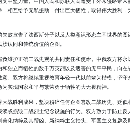
两支中坚力量。中国人民和苏联人民遭受了外来侵略带来
争，相互给予无私援助，付出巨大牺牲，取得伟大胜利，
的失败宣告了法西斯分子以反人类意识形态主宰世界的图
民族认同和传统价值的企图。
肩负维护正确二战史观的共同责任和使命。中俄双方将永
由和独立而牺牲的数千万英烈以及遇害的无辜平民，向在
敬意。双方将继续重视教育年轻一代以前辈为楷模，坚守
扬为实现国家和平与繁荣勇于牺牲的大无畏精神。
界大战胜利成果，坚决粉碎任何企图篡改二战历史、贬低
亵渎或损毁二战烈士纪念设施的行为。双方致力于防止反
制美化纳粹及其帮凶、新纳粹主义抬头、军国主义复辟及