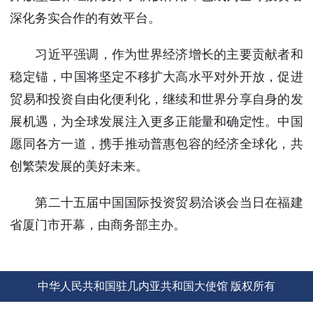
使馆信
深化务实合作的有效平台。
息
使馆领
习近平强调，作为世界经济增长的主要贡献者和
导及部
稳定锚，中国将坚定不移扩大高水平对外开放，促进
门负责
贸易和投资自由化便利化，继续和世界分享自身的发
人
联系方
展机遇，为全球发展注入更多正能量和确定性。中国
式
愿同各方一道，携手推动普惠包容的经济全球化，共
使馆掠
创繁荣发展的美好未来。
影
第二十五届中国国际投资贸易洽谈会当日在福建
省厦门市开幕，由商务部主办。
中华人民共和国驻几内亚共和国大使馆 版权所有