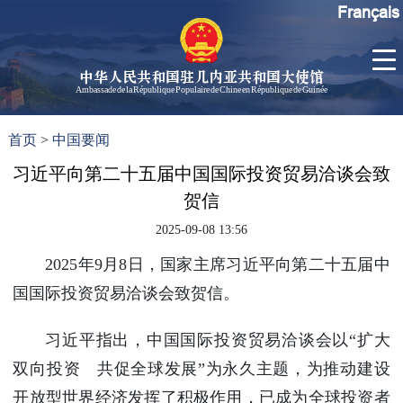
Français
中华人民共和国驻几内亚共和国大使馆
Ambassade de la République Populaire de Chine en République de Guinée
首
使馆信
了
首页
>
中国要闻
页
息
解
几
习近平向第二十五届中国国际投资贸易洽谈会致
大使信
内
息
贺信
亚
孙勇大
2025-09-08 13:56
使欢迎
辞
2025年9月8日，国家主席习近平向第二十五届中
孙勇大
国国际投资贸易洽谈会致贺信。
使简历
中国历
习近平指出，中国国际投资贸易洽谈会以“扩大
任驻几
双向投资 共促全球发展”为永久主题，为推动建设
内亚大
开放型世界经济发挥了积极作用，已成为全球投资者
使