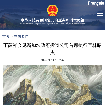
Français
中华人民共和国驻几内亚共和国大使馆
Ambassade de la République Populaire de Chine en République de Guinée
首
使馆信
了
首页
>
中国要闻
页
息
解
几
丁薛祥会见新加坡政府投资公司首席执行官林昭
大使信
内
息
杰
亚
孙勇大
2025-09-17 14:37
使欢迎
辞
孙勇大
使简历
中国历
任驻几
内亚大
使