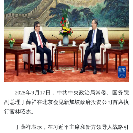
使馆信
息
使馆领
导及部
门负责
人
联系方
式
使馆掠
影
2025年9月17日，中共中央政治局常委、国务院
副总理丁薛祥在北京会见新加坡政府投资公司首席执
行官林昭杰。
丁薛祥表示，在习近平主席和新方领导人战略引