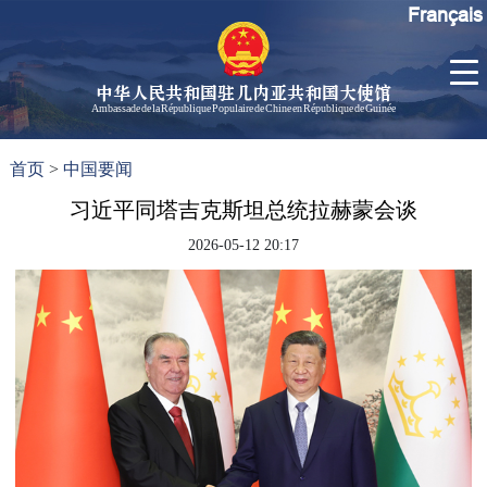
Français
中华人民共和国驻几内亚共和国大使馆
Ambassade de la République Populaire de Chine en République de Guinée
首
使馆信
了
首页
>
中国要闻
页
息
解
几
习近平同塔吉克斯坦总统拉赫蒙会谈
大使信
内
息
2026-05-12 20:17
亚
孙勇大
使欢迎
辞
孙勇大
使简历
中国历
任驻几
内亚大
使