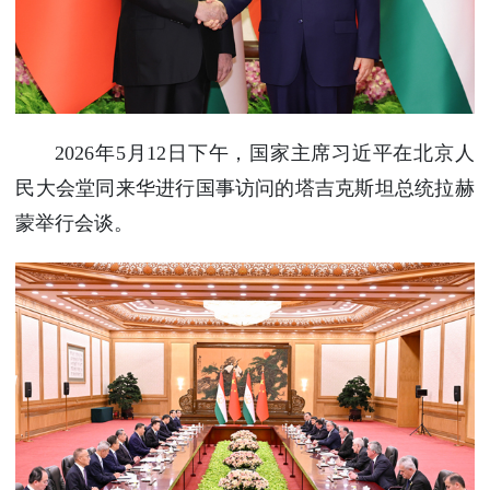
使馆信
息
使馆领
导及部
门负责
2026年5月12日下午，国家主席习近平在北京人
人
联系方
民大会堂同来华进行国事访问的塔吉克斯坦总统拉赫
式
蒙举行会谈。
使馆掠
影