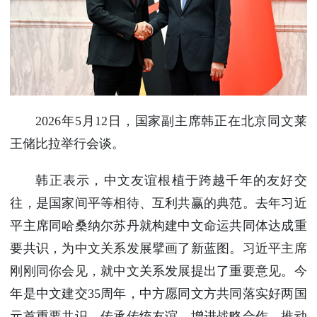
使馆信
息
使馆领
导及部
门负责
人
2026年5月12日，国家副主席韩正在北京同文莱
联系方
式
王储比拉举行会谈。
使馆掠
影
韩正表示，中文友谊根植于跨越千年的友好交
往，是国家间平等相待、互利共赢的典范。去年习近
平主席同哈桑纳尔苏丹就构建中文命运共同体达成重
要共识，为中文关系发展擘画了新蓝图。习近平主席
刚刚同你会见，就中文关系发展提出了重要意见。今
年是中文建交35周年，中方愿同文方共同落实好两国
元首重要共识，传承传统友谊，增进战略合作，推动