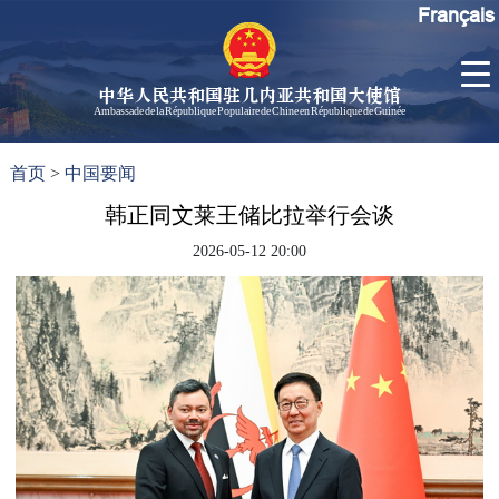
Français
中华人民共和国驻几内亚共和国大使馆
Ambassade de la République Populaire de Chine en République de Guinée
首
使馆信
了
首页
>
中国要闻
页
息
解
几
韩正同文莱王储比拉举行会谈
大使信
内
息
2026-05-12 20:00
亚
孙勇大
使欢迎
辞
孙勇大
使简历
中国历
任驻几
内亚大
使