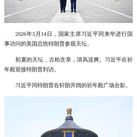
使馆信
息
使馆领
导及部
2026年5月14日，国家主席习近平同来华进行国
门负责
事访问的美国总统特朗普参观天坛。
人
联系方
式
初夏的天坛，古柏含章，清风送爽。习近平在祈
使馆掠
年殿迎接特朗普到访。
影
习近平同特朗普在轩朗开阔的祈年殿广场合影。