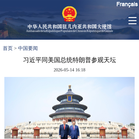
Français
中华人民共和国驻几内亚共和国大使馆
Ambassade de la République Populaire de Chine en République de Guinée
首
使馆信
了
首页
>
中国要闻
页
息
解
几
习近平同美国总统特朗普参观天坛
大使信
内
息
2026-05-14 16:18
亚
孙勇大
使欢迎
辞
孙勇大
使简历
中国历
任驻几
内亚大
使