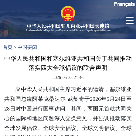
Français
中华人民共和国驻几内亚共和国大使馆
Ambassade de la République Populaire de Chine en République de Guinée
首
使馆信
了
首页
>
中国要闻
页
息
解
几
中华人民共和国和塞尔维亚共和国关于共同推动
大使信
内
息
落实四大全球倡议的联合声明
亚
孙勇大
2026-05-25 21:46
使欢迎
辞
应中华人民共和国主席习近平的邀请，塞尔维亚
孙勇大
共和国总统阿莱克桑达尔·武契奇于2026年5月24日至
使简历
28日对中国进行国事访问。其间，两国元首就共同关
中国历
心的国际和地区问题深入交换意见，并强调推动落实
任驻几
内亚大
全球发展倡议、全球安全倡议、全球文明倡议、全球
使