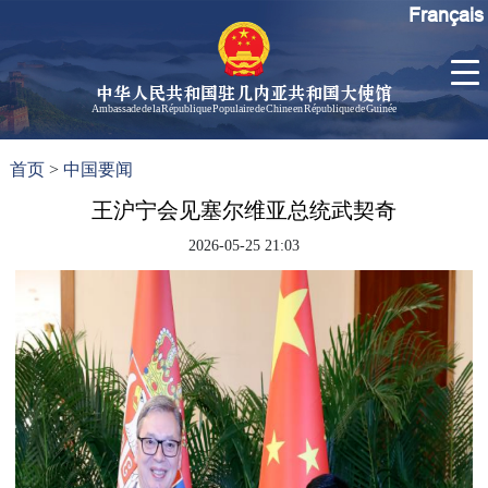
Français
中华人民共和国驻几内亚共和国大使馆
Ambassade de la République Populaire de Chine en République de Guinée
首
使馆信
了
首页
>
中国要闻
页
息
解
几
王沪宁会见塞尔维亚总统武契奇
大使信
内
息
2026-05-25 21:03
亚
孙勇大
使欢迎
辞
孙勇大
使简历
中国历
任驻几
内亚大
使