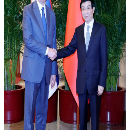
使馆信
息
使馆领
导及部
门负责
人
联系方
式
使馆掠
影