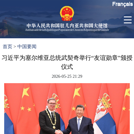
Français
中华人民共和国驻几内亚共和国大使馆
Ambassade de la République Populaire de Chine en République de Guinée
首
使馆信
了
首页
>
中国要闻
页
息
解
几
习近平为塞尔维亚总统武契奇举行“友谊勋章”颁授
大使信
内
息
仪式
亚
孙勇大
2026-05-25 21:29
使欢迎
辞
孙勇大
使简历
中国历
任驻几
内亚大
使