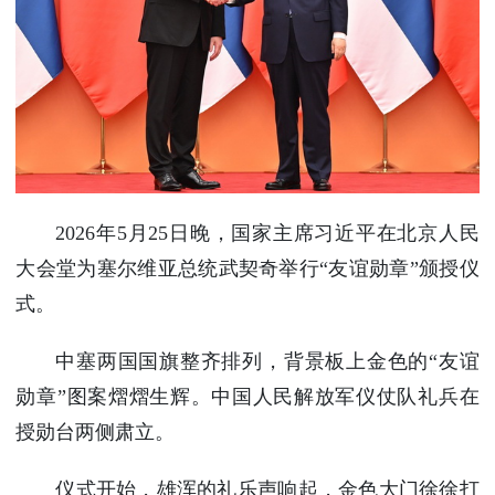
使馆信
息
使馆领
导及部
门负责
人
联系方
式
2026年5月25日晚，国家主席习近平在北京人民
使馆掠
大会堂为塞尔维亚总统武契奇举行“友谊勋章”颁授仪
影
式。
中塞两国国旗整齐排列，背景板上金色的“友谊
勋章”图案熠熠生辉。中国人民解放军仪仗队礼兵在
授勋台两侧肃立。
仪式开始，雄浑的礼乐声响起，金色大门徐徐打