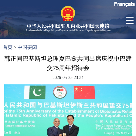
Français
中华人民共和国驻几内亚共和国大使馆
Ambassade de la République Populaire de Chine en République de Guinée
首
使馆信
了
首页
>
中国要闻
页
息
解
几
韩正同巴基斯坦总理夏巴兹共同出席庆祝中巴建
大使信
内
息
交75周年招待会
亚
孙勇大
2026-05-25 23:34
使欢迎
辞
孙勇大
使简历
中国历
任驻几
内亚大
使