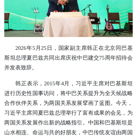
使馆信
息
使馆领
导及部
门负责
人
2026年5月25日，国家副主席韩正在北京同巴基
联系方
斯坦总理夏巴兹共同出席庆祝中巴建交75周年招待会
式
并发表致辞。
使馆掠
影
韩正表示，2015年4月，习近平主席对巴基斯坦
进行历史性国事访问，将中巴关系提升为全天候战略
合作伙伴关系，为两国关系发展擘画了蓝图。今天，
习近平主席同夏巴兹总理举行了富有成果的会见，为
两国关系发展作出新的战略指引。中国和巴基斯坦是
山水相连、命运与共的好朋友，中巴传统友谊由两国