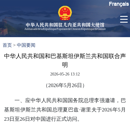
Français
中华人民共和国驻几内亚共和国大使馆
Ambassade de la République Populaire de Chine en République de Guinée
首
使馆信
了
首页
>
中国要闻
页
息
解
几
中华人民共和国和巴基斯坦伊斯兰共和国联合声
大使信
内
息
明
亚
孙勇大
2026-05-26 13:12
使欢迎
辞
（2026年5月26日）
孙勇大
使简历
一、应中华人民共和国国务院总理李强邀请，巴
中国历
基斯坦伊斯兰共和国总理夏巴兹·谢里夫于2026年5月
任驻几
23日至26日对中国进行正式访问。
内亚大
使