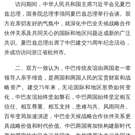
访问期间，中华人民共和国主席习近平会见夏巴
使馆信
息
兹总理，国务院总理李强同夏巴兹总理举行会谈。双
使馆领
方在亲切友好的气氛中，就深化中巴全天候战略合作
导及部
伙伴关系及共同关心的国际和地区问题达成新的广泛
门负责
共识。夏巴兹总理出席了中巴建交75周年纪念活动，
人
联系方
并成功访问浙江省杭州市。
式
使馆掠
二、双方一致认为，中巴传统友谊由两国老一辈
影
领导人亲手缔造，是两国和两国人民的宝贵财富和战
略资产。建交75年来，无论国际和地区形势如何变
化，中巴友谊始终坚如磐石，中巴两国始终坚定相互
信任、相互尊重、相互支持，患难与共、风雨同舟。
百年变局加速演进，中巴全天候战略合作伙伴关系更
具战略价值和时代价值。中巴两国将加快构建新时代