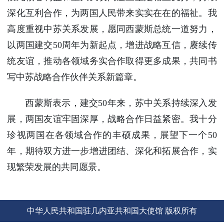
使馆信
深化互利合作，为两国人民带来实实在在的福祉。我
息
高度重视中苏关系发展，愿同西蒙斯总统一道努力，
使馆领
以两国建交50周年为新起点，增进战略互信，赓续传
导及部
门负责
统友谊，推动各领域务实合作取得更多成果，共同书
人
写中苏战略合作伙伴关系新篇章。
联系方
式
西蒙斯表示，建交50年来，苏中关系持续深入发
使馆掠
展，两国友谊牢固深厚，战略合作日益紧密。我十分
影
珍视两国在各领域合作的丰硕成果，展望下一个50
年，期待双方进一步增进团结、深化和拓展合作，实
现繁荣发展的共同愿景。
中华人民共和国驻几内亚共和国大使馆 版权所有