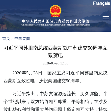
Français
中华人民共和国驻几内亚共和国大使馆
Ambassade de la République Populaire de Chine en République de Guinée
首
使馆信
了
首页
>
中国要闻
页
息
解
几
习近平同苏里南总统西蒙斯就中苏建交50周年互
大使信
内
息
致贺电
亚
孙勇大
2026-05-28 12:55
使欢迎
辞
2026年5月28日，国家主席习近平同苏里南总统
孙勇大
西蒙斯互致贺电，庆祝两国建交50周年。
使简历
中国历
习近平指出，中苏友谊源远流长、历久弥坚。半
任驻几
个世纪以来，双方始终相互尊重、平等相待，在涉及
内亚大
彼此核心利益和重大关切问题上坚定相互支持，持续
使