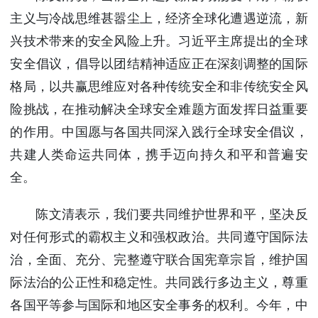
使馆信
主义与冷战思维甚嚣尘上，经济全球化遭遇逆流，新
息
兴技术带来的安全风险上升。习近平主席提出的全球
使馆领
安全倡议，倡导以团结精神适应正在深刻调整的国际
导及部
门负责
格局，以共赢思维应对各种传统安全和非传统安全风
人
险挑战，在推动解决全球安全难题方面发挥日益重要
联系方
的作用。中国愿与各国共同深入践行全球安全倡议，
式
共建人类命运共同体，携手迈向持久和平和普遍安
使馆掠
影
全。
陈文清表示，我们要共同维护世界和平，坚决反
对任何形式的霸权主义和强权政治。共同遵守国际法
治，全面、充分、完整遵守联合国宪章宗旨，维护国
际法治的公正性和稳定性。共同践行多边主义，尊重
各国平等参与国际和地区安全事务的权利。今年，中