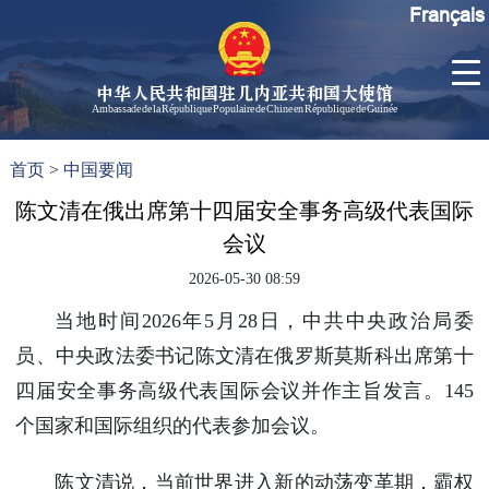
Français
中华人民共和国驻几内亚共和国大使馆
Ambassade de la République Populaire de Chine en République de Guinée
首
使馆信
了
首页
>
中国要闻
页
息
解
几
陈文清在俄出席第十四届安全事务高级代表国际
大使信
内
息
会议
亚
孙勇大
2026-05-30 08:59
使欢迎
辞
当地时间2026年5月28日，中共中央政治局委
孙勇大
员、中央政法委书记陈文清在俄罗斯莫斯科出席第十
使简历
四届安全事务高级代表国际会议并作主旨发言。145
中国历
个国家和国际组织的代表参加会议。
任驻几
内亚大
陈文清说，当前世界进入新的动荡变革期，霸权
使