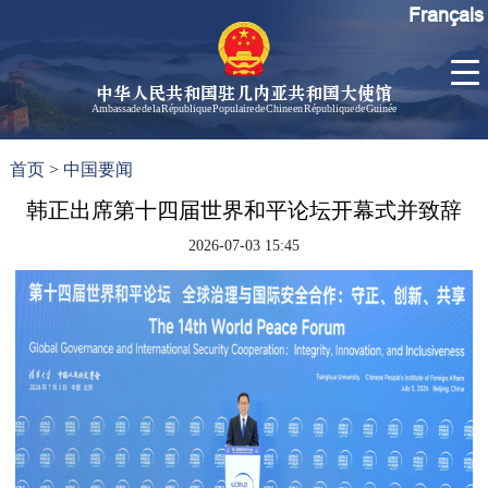
Français
中华人民共和国驻几内亚共和国大使馆
Ambassade de la République Populaire de Chine en République de Guinée
首
使馆信
了
首页
>
中国要闻
页
息
解
几
韩正出席第十四届世界和平论坛开幕式并致辞
大使信
内
息
2026-07-03 15:45
亚
孙勇大
使欢迎
辞
孙勇大
使简历
中国历
任驻几
内亚大
使