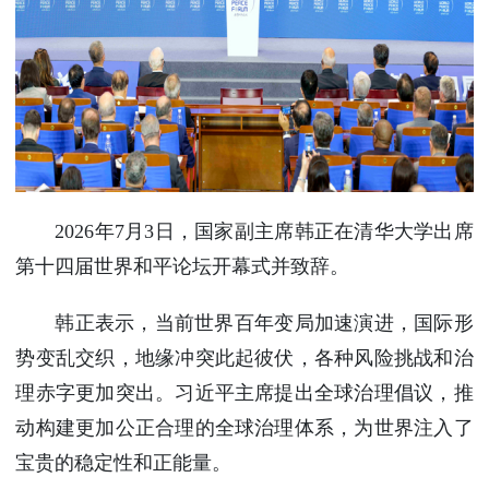
使馆信
息
使馆领
导及部
门负责
人
联系方
式
2026年7月3日，国家副主席韩正在清华大学出席
使馆掠
第十四届世界和平论坛开幕式并致辞。
影
韩正表示，当前世界百年变局加速演进，国际形
势变乱交织，地缘冲突此起彼伏，各种风险挑战和治
理赤字更加突出。习近平主席提出全球治理倡议，推
动构建更加公正合理的全球治理体系，为世界注入了
宝贵的稳定性和正能量。