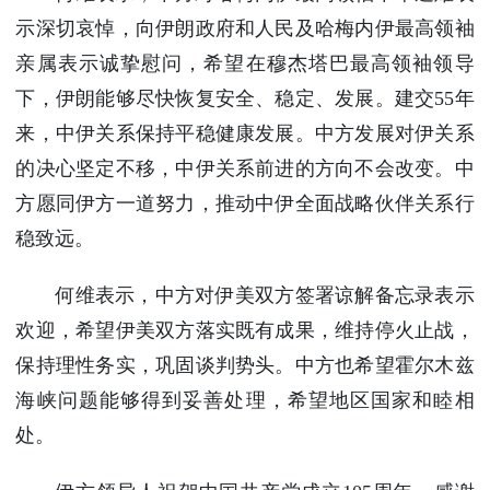
使馆信
示深切哀悼，向伊朗政府和人民及哈梅内伊最高领袖
息
亲属表示诚挚慰问，希望在穆杰塔巴最高领袖领导
使馆领
下，伊朗能够尽快恢复安全、稳定、发展。建交55年
导及部
门负责
来，中伊关系保持平稳健康发展。中方发展对伊关系
人
的决心坚定不移，中伊关系前进的方向不会改变。中
联系方
方愿同伊方一道努力，推动中伊全面战略伙伴关系行
式
稳致远。
使馆掠
影
何维表示，中方对伊美双方签署谅解备忘录表示
欢迎，希望伊美双方落实既有成果，维持停火止战，
保持理性务实，巩固谈判势头。中方也希望霍尔木兹
海峡问题能够得到妥善处理，希望地区国家和睦相
处。