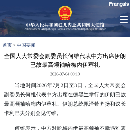
Français
中华人民共和国驻几内亚共和国大使馆
Ambassade de la République Populaire de Chine en République de Guinée
首
使馆信
了
首页
>
中国要闻
页
息
解
几
全国人大常委会副委员长何维代表中方出席伊朗
大使信
内
息
已故最高领袖哈梅内伊葬礼
亚
孙勇大
2026-07-04 00:19
使欢迎
辞
当地时间2026年7月2日至3日，全国人大常委会
孙勇大
副委员长何维代表中方出席在德黑兰举行的伊朗已故
使简历
最高领袖哈梅内伊葬礼。伊朗总统佩泽希齐扬和议长
中国历
卡利巴夫分别会见何维。
任驻几
内亚大
何维表示，中方对哈梅内伊最高领袖不幸遇难表
使