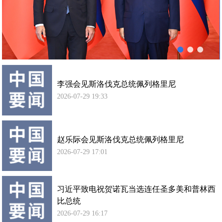
列
使馆信
格
息
里
使馆领
尼
导及部
会
门负责
谈
人
李强会见斯洛伐克总统佩列格里尼
联系方
式
2026-07-29 19:33
使馆掠
影
赵乐际会见斯洛伐克总统佩列格里尼
2026-07-29 17:01
习近平致电祝贺诺瓦当选连任圣多美和普林西
比总统
2026-07-29 16:17