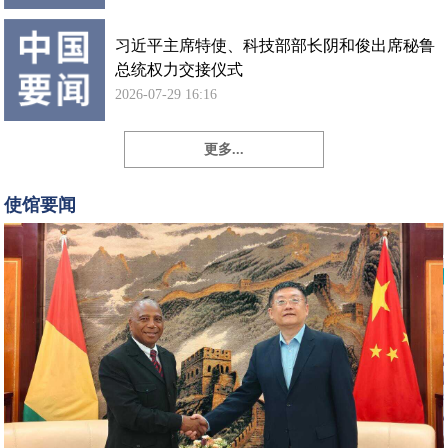
习近平主席特使、科技部部长阴和俊出席秘鲁
总统权力交接仪式
2026-07-29 16:16
更多...
孙
勇
使馆要闻
大
使
会
见
几
内
亚
新
任
驻