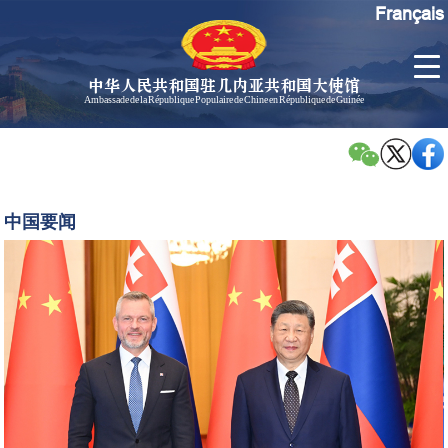
Français
中华人民共和国驻几内亚共和国大使馆
Ambassade de la République Populaire de Chine en République de Guinée
首
使馆信
了
页
息
解
几
大使信
习
内
息
近
中国要闻
亚
平
孙勇大
同
使欢迎
斯
辞
洛
孙勇大
伐
使简历
克
中国历
总
任驻几
统
内亚大
佩
使