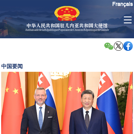
Français
中华人民共和国驻几内亚共和国大使馆
Ambassade de la République Populaire de Chine en République de Guinée
首
使馆信
了
页
息
解
几
大使信
习
内
息
近
中国要闻
亚
平
孙勇大
同
使欢迎
斯
辞
洛
孙勇大
伐
使简历
克
中国历
总
任驻几
统
内亚大
佩
使