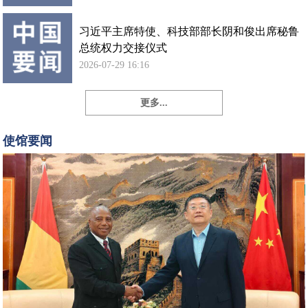
习近平主席特使、科技部部长阴和俊出席秘鲁
总统权力交接仪式
2026-07-29 16:16
更多...
孙
勇
使馆要闻
大
使
会
见
几
内
亚
新
任
驻