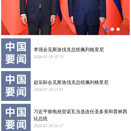
列
使馆信
格
息
里
使馆领
尼
导及部
会
门负责
谈
人
李强会见斯洛伐克总统佩列格里尼
联系方
式
2026-07-29 19:33
使馆掠
影
赵乐际会见斯洛伐克总统佩列格里尼
2026-07-29 17:01
习近平致电祝贺诺瓦当选连任圣多美和普林西
比总统
2026-07-29 16:17