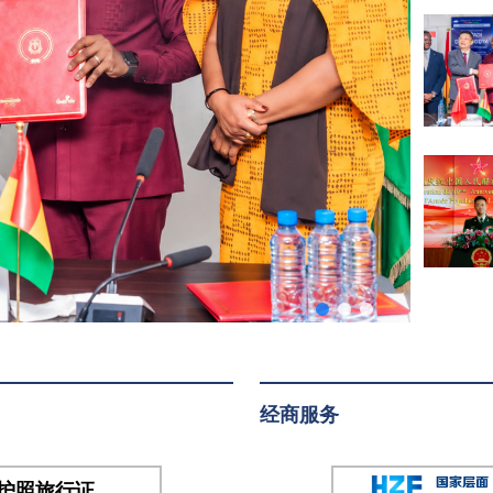
大使
待
及使
会
馆外
交
官，
敦布
亚总
统特
别代
表、
副防
长阿
巴中
将，
经商服务
总参
谋长
班古
护照旅行证