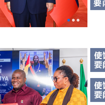
能全
几
球治
内
理高
7月
亚
级别
13
会议
日，
使
2026-
的联
驻几
07-14
馆
19:39
合国
内亚
举
秘书
使馆
行
长古
隆重
特雷
建
举行
斯。
建军
军
习近
99周
99
平指
年招
周
出，
待
年
古
会。
特...
孙勇
招