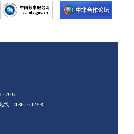
67005
086-10-12308