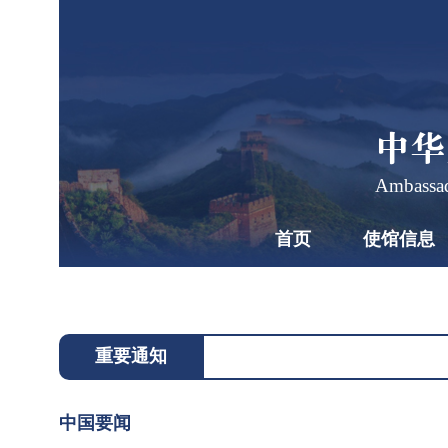
中华
Ambassad
首页
使馆信息
习
近
平
2026
同
年7
重要通知
月28
斯
2026-
日上
07-28
洛
中国要闻
13:46
午，
伐