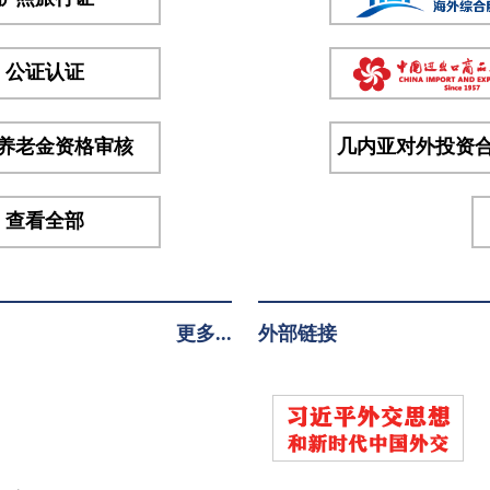
拉中
将、
陆军
公证认证
参谋
长凯
养老金资格审核
几内亚对外投资
塔少
将、
海...
查看全部
更多...
外部链接