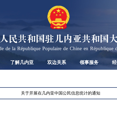
人民共和国驻几内亚共和国
e de la République Populaire de Chine en République 
了解几内亚
双边关系
领事服务
经
习
近
平
2026
会
年7
关于开展在几内亚中国公民信息统计的通知
月17
见
2026-
日下
07-17
联
19:57
午，
合