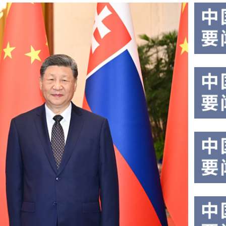
国家
国
主席
秘
习近
平在
书
上海
长
西郊
古
宾馆
特
会见
来华
雷
出席
斯
2026
世界
人工
智能
大会
暨人
工智
驻