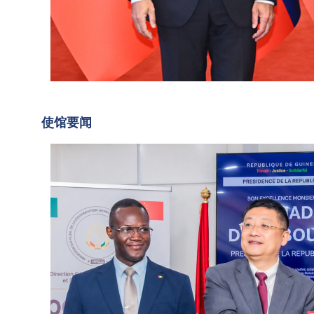
里尼
勇
举行
大
会
2026
使
谈。
年7
习近
月18
出
2026-
平指
日，
07-21
席
使馆要闻
02:33
出，
驻几
中
斯洛
内亚
国
伐克
大使
是最
政
孙勇
早同
出席
府
新中
中国
向
国建
政府
几
交的
向几
内
国家
内亚
之...
提供
亚