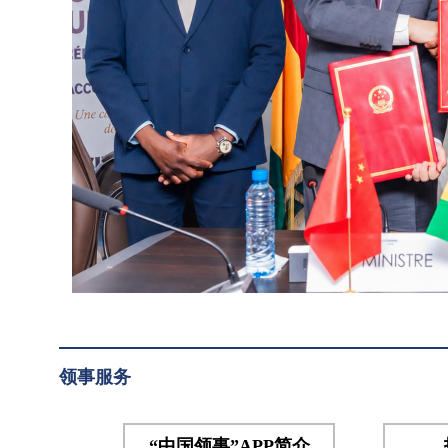
紧急
提
粮食
供
援助
紧
项目
急
交接
仪
粮
式，
食
几合
援
作部
助
长纳
贝、
项
妇女
目
部长
交
拉马
接
领事服务
和总
仪
理府
部长
式
“中国领事”APP简介