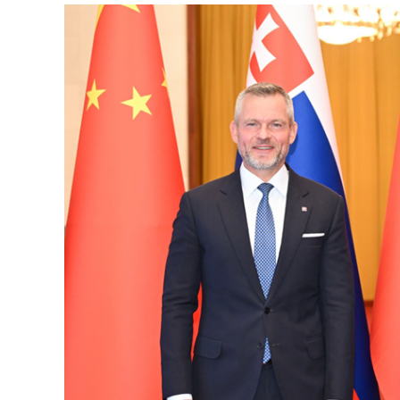
国家
克
主席
总
习近
平在
统
北京
佩
人民
列
大会
格
堂同
来华
里
进行
尼
国事
会
访问
谈
的斯
洛伐
克总
统佩
列格
孙