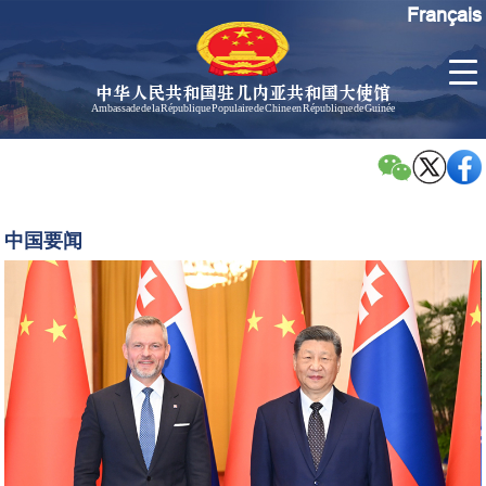
Français
中华人民共和国驻几内亚共和国大使馆
Ambassade de la République Populaire de Chine en République de Guinée
首
使馆信
了
页
息
解
几
大使信
习
内
息
近
中国要闻
亚
平
孙勇大
同
使欢迎
斯
辞
洛
孙勇大
伐
使简历
克
中国历
总
任驻几
统
内亚大
佩
使