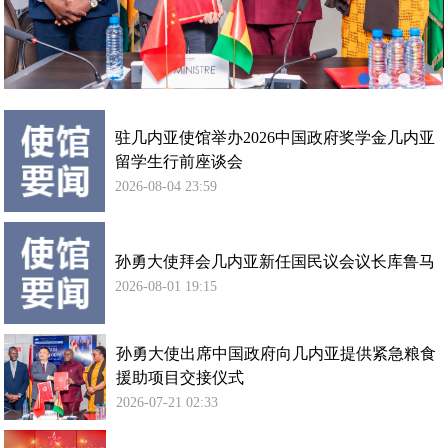
内
亚
提
供
紧
急
驻几内亚使馆举办2026中国政府奖学金几内亚
粮
留学生行前座谈会
食
2026-08-04 23:59
援
助
项
孙勇大使拜会几内亚新任国民议会议长库鲁马
目
2026-08-01 19:15
交
接
仪
孙勇大使出席中国政府向几内亚提供紧急粮食
式
援助项目交接仪式
2026-07-21 02:33