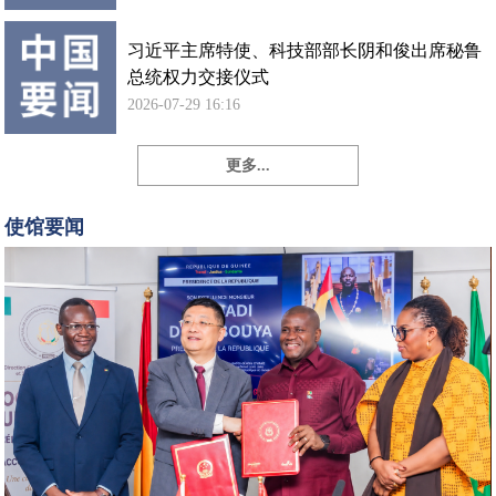
习近平主席特使、科技部部长阴和俊出席秘鲁
总统权力交接仪式
2026-07-29 16:16
更多...
孙
勇
使馆要闻
大
使
出
席
中
国
政
府
向
几