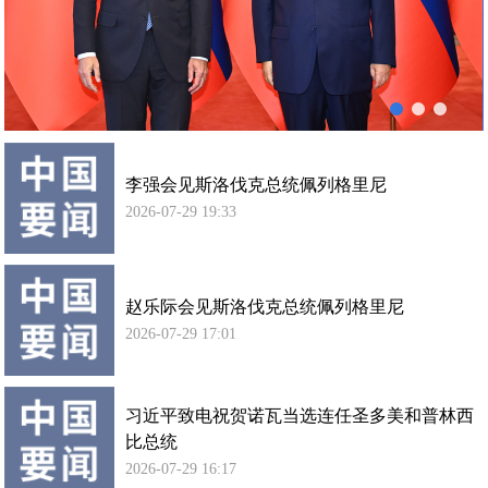
列
使馆信
格
息
里
使馆领
尼
导及部
会
门负责
谈
人
李强会见斯洛伐克总统佩列格里尼
联系方
式
2026-07-29 19:33
使馆掠
影
赵乐际会见斯洛伐克总统佩列格里尼
2026-07-29 17:01
习近平致电祝贺诺瓦当选连任圣多美和普林西
比总统
2026-07-29 16:17