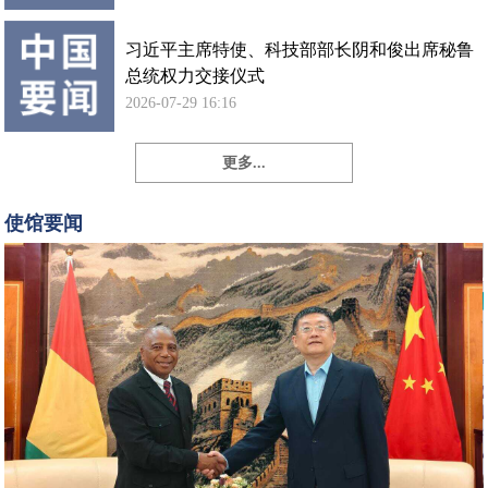
习近平主席特使、科技部部长阴和俊出席秘鲁
总统权力交接仪式
2026-07-29 16:16
更多...
孙
勇
使馆要闻
大
使
会
见
几
内
亚
新
任
驻