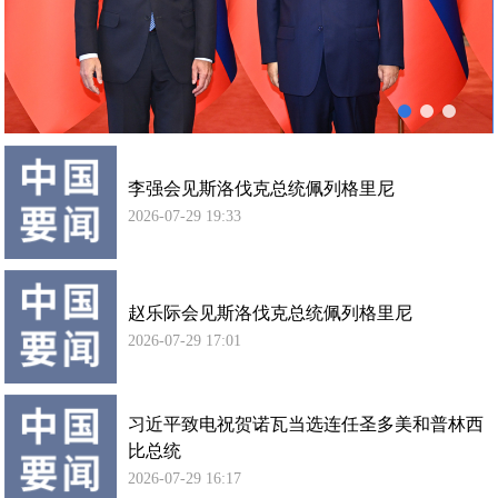
列
使馆信
格
息
里
使馆领
尼
导及部
会
门负责
谈
人
李强会见斯洛伐克总统佩列格里尼
联系方
式
2026-07-29 19:33
使馆掠
影
赵乐际会见斯洛伐克总统佩列格里尼
2026-07-29 17:01
习近平致电祝贺诺瓦当选连任圣多美和普林西
比总统
2026-07-29 16:17