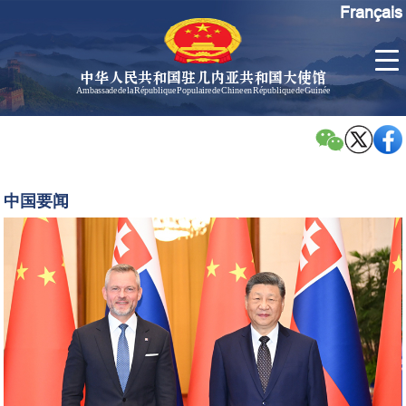
Français
中华人民共和国驻几内亚共和国大使馆
Ambassade de la République Populaire de Chine en République de Guinée
首
使馆信
了
页
息
解
几
大使信
习
内
息
近
中国要闻
亚
平
孙勇大
同
使欢迎
斯
辞
洛
孙勇大
伐
使简历
克
中国历
总
任驻几
统
内亚大
佩
使