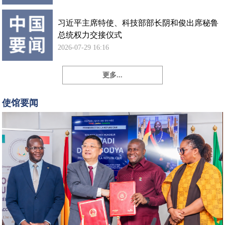
习近平主席特使、科技部部长阴和俊出席秘鲁
总统权力交接仪式
2026-07-29 16:16
更多...
孙
勇
使馆要闻
大
使
出
席
中
国
政
府
向
几