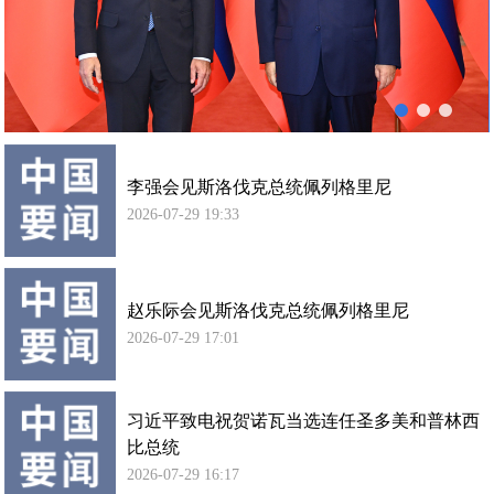
列
使馆信
格
息
里
使馆领
尼
导及部
会
门负责
谈
人
李强会见斯洛伐克总统佩列格里尼
联系方
式
2026-07-29 19:33
使馆掠
影
赵乐际会见斯洛伐克总统佩列格里尼
2026-07-29 17:01
习近平致电祝贺诺瓦当选连任圣多美和普林西
比总统
2026-07-29 16:17