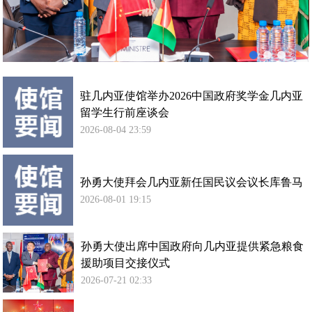
内
亚
提
供
紧
急
驻几内亚使馆举办2026中国政府奖学金几内亚
粮
留学生行前座谈会
食
2026-08-04 23:59
援
助
项
孙勇大使拜会几内亚新任国民议会议长库鲁马
目
2026-08-01 19:15
交
接
仪
孙勇大使出席中国政府向几内亚提供紧急粮食
式
援助项目交接仪式
2026-07-21 02:33