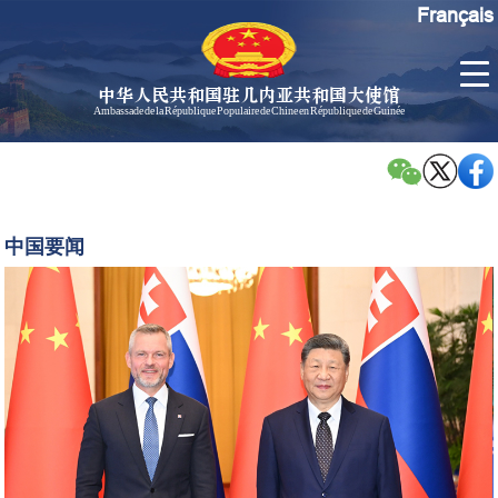
Français
中华人民共和国驻几内亚共和国大使馆
Ambassade de la République Populaire de Chine en République de Guinée
首
使馆信
了
页
息
解
几
大使信
习
内
息
近
中国要闻
亚
平
孙勇大
同
使欢迎
斯
辞
洛
孙勇大
伐
使简历
克
中国历
总
任驻几
统
内亚大
佩
使